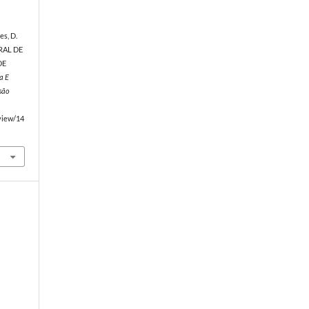
tes, D.
ORAL DE
DE
a E
são
/view/14