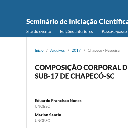
Seminário de Iniciação Científic
Site do evento
Edições anteriores
Passo-a-passo 
Início
/
Arquivos
/
2017
/
Chapecó - Pesquisa
COMPOSIÇÃO CORPORAL DE
SUB-17 DE CHAPECÓ-SC
Eduardo Francisco Nunes
UNOESC
Marlon Santin
UNOESC