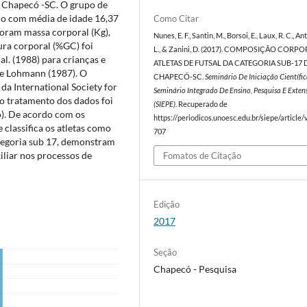
de Chapecó -SC. O grupo de
ino com média de idade 16,37
Como Citar
foram massa corporal (Kg),
Nunes, E. F., Santin, M., Borsoi, E., Laux, R. C., An
ura corporal (%GC) foi
L., & Zanini, D. (2017). COMPOSIÇÃO CORP
al. (1988) para crianças e
ATLETAS DE FUTSAL DA CATEGORIA SUB-17 
 de Lohmann (1987). O
CHAPECÓ-SC.
Seminário De Iniciação Científic
da International Society for
Seminário Integrado De Ensino, Pesquisa E Exten
o tratamento dos dados foi
(SIEPE)
. Recuperado de
ão). De acordo com os
https://periodicos.unoesc.edu.br/siepe/article
 classifica os atletas como
707
categoria sub 17, demonstram
iliar nos processos de
Fomatos de Citação
Edição
2017
Seção
Chapecó - Pesquisa