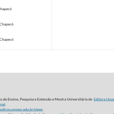
Chapecó
/Chapecó
/Chapecó
do de Ensino, Pesquisa e Extensão e Mostra Universitária de
Editora Uno
nal
.
iodicos.unoesc.edu.br/siepe
.