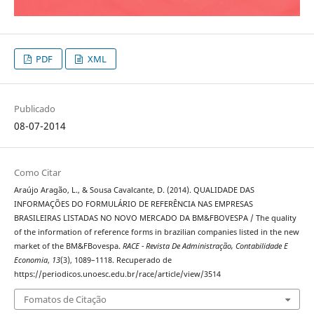
PDF
XML
Publicado
08-07-2014
Como Citar
Araújo Aragão, L., & Sousa Cavalcante, D. (2014). QUALIDADE DAS
INFORMAÇÕES DO FORMULÁRIO DE REFERÊNCIA NAS EMPRESAS
BRASILEIRAS LISTADAS NO NOVO MERCADO DA BM&FBOVESPA / The quality
of the information of reference forms in brazilian companies listed in the new
market of the BM&FBovespa.
RACE - Revista De Administração, Contabilidade E
Economia
,
13
(3), 1089–1118. Recuperado de
https://periodicos.unoesc.edu.br/race/article/view/3514
Fomatos de Citação