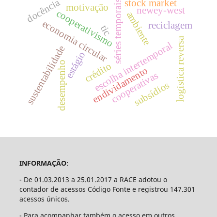
docência
stock market
séries temporais
motivação
newey-west
cooperativismo
ambiente
economia circular
reciclagem
tic
logística reversa
escolha intertemporal
sustentabilidade
estágio
desempenho
crédito
endividamento
cooperativas
subsídios
INFORMAÇÃO
:
- De 01.03.2013 a 25.01.2017 a RACE adotou o
contador de acessos Código Fonte e registrou 147.301
acessos únicos.
- Para acompanhar também o acesso em outros