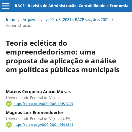
RACE - Revista de Administração, Contabilidade e Economia
Início
/
Arquivos
/
v. 20 n. 3 (2021): RACE set./dez. 2021
/
Administração
Teoria eclética do
empreendedorismo: uma
proposta de aplicação e análise
em políticas públicas municipais
Mateus Cerqueira Anício Morais
Universidade Federal de Viçosa
https://orcid.org/0000-0003-4265-3299
Magnus Luiz Emmendoerfer
Universidade Federal de Viçosa (UFV)
https://orcid.org/0000-0002-4264-8644