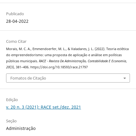
Publicado
28-04-2022
Como Citar
Morais, M. C. A., Emmendoerfer, M. L., & Valadares, J. L. (2022). Teoria eclética
do empreendedorismo: uma proposta de aplicação e análise em políticas
públicas municipais.
RACE - Revista De Administração, Contabilidade E Economia
,
20
(3), 381–406. https://doi.org/10.18593/race.21797
Fomatos de Citação
Edição
v. 20 n. 3 (2021): RACE set./dez. 2021
Seção
Administração