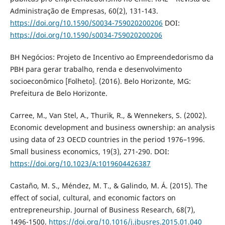
Administração de Empresas, 60(2), 131-143.
https://doi.org/10.1590/S0034-759020200206
DOI:
https://doi.org/10.1590/s0034-759020200206
BH Negócios: Projeto de Incentivo ao Empreendedorismo da
PBH para gerar trabalho, renda e desenvolvimento
socioeconômico [Folheto]. (2016). Belo Horizonte, MG:
Prefeitura de Belo Horizonte.
Carree, M., Van Stel, A., Thurik, R., & Wennekers, S. (2002).
Economic development and business ownership: an analysis
using data of 23 OECD countries in the period 1976–1996.
Small business economics, 19(3), 271-290. DOI:
https://doi.org/10.1023/A:1019604426387
Castaño, M. S., Méndez, M. T., & Galindo, M. Á. (2015). The
effect of social, cultural, and economic factors on
entrepreneurship. Journal of Business Research, 68(7),
1496-1500.
https://doi.org/10.1016/j.jbusres.2015.01.040