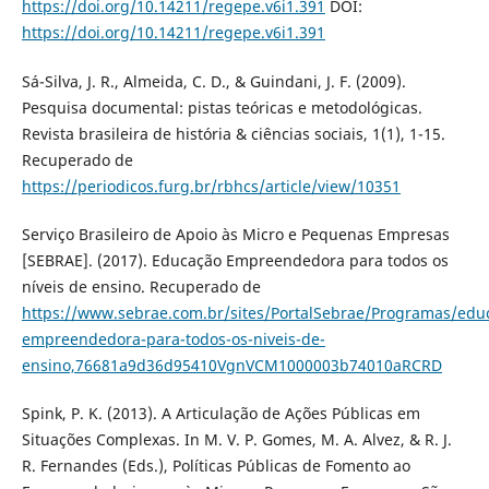
https://doi.org/10.14211/regepe.v6i1.391
DOI:
https://doi.org/10.14211/regepe.v6i1.391
Sá-Silva, J. R., Almeida, C. D., & Guindani, J. F. (2009).
Pesquisa documental: pistas teóricas e metodológicas.
Revista brasileira de história & ciências sociais, 1(1), 1-15.
Recuperado de
https://periodicos.furg.br/rbhcs/article/view/10351
Serviço Brasileiro de Apoio às Micro e Pequenas Empresas
[SEBRAE]. (2017). Educação Empreendedora para todos os
níveis de ensino. Recuperado de
https://www.sebrae.com.br/sites/PortalSebrae/Programas/edu
empreendedora-para-todos-os-niveis-de-
ensino,76681a9d36d95410VgnVCM1000003b74010aRCRD
Spink, P. K. (2013). A Articulação de Ações Públicas em
Situações Complexas. In M. V. P. Gomes, M. A. Alvez, & R. J.
R. Fernandes (Eds.), Políticas Públicas de Fomento ao