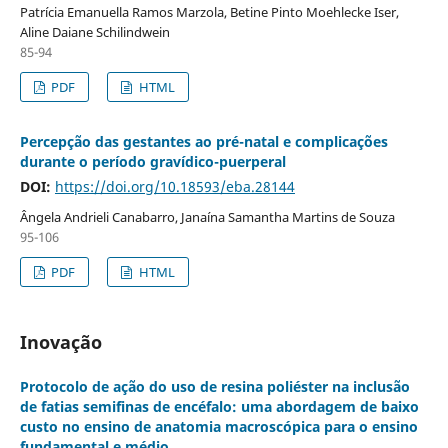
Patrícia Emanuella Ramos Marzola, Betine Pinto Moehlecke Iser,
Aline Daiane Schilindwein
85-94
PDF
HTML
Percepção das gestantes ao pré-natal e complicações
durante o período gravídico-puerperal
DOI:
https://doi.org/10.18593/eba.28144
Ângela Andrieli Canabarro, Janaína Samantha Martins de Souza
95-106
PDF
HTML
Inovação
Protocolo de ação do uso de resina poliéster na inclusão
de fatias semifinas de encéfalo: uma abordagem de baixo
custo no ensino de anatomia macroscópica para o ensino
fundamental e médio