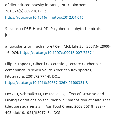
of dietinduced obesity in rats. J. Nutr. Biochem.
2013;24(5):809-18. DOI:
https://doi.org/10.1016/j.jnutbio.2012.04.016
Stevenson DEE, Hurst RD. Polyphenolic phytochemicals –
just
antioxidants or much more? Cell. Mol. Life Sci. 2007;64:2900-
16. DOI:
https://doi.org/10.1007/s00018-007-7237-1
Filip R, López P, Giberti G, Coussio J, Ferraro G. Phenolic
compounds in seven South American Ilex species.
Fitoterapia. 2001;72:774-8. DOI:
https://doi.org/10.1016/S0367-326X(01)00331-8
Heck CI, Schmalko M, De Mejia EG. Effect of Growing and
Drying Conditions on the Phenolic Composition of Mate Teas
(Ilex paraguariensis). J Agr Food Chem. 2008;56(18):8394-
403. doi:10.1021/jf801748s. DOI: