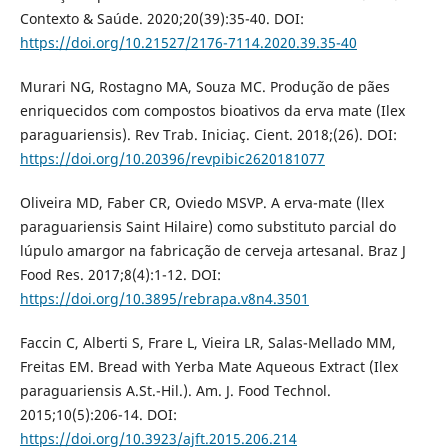
Contexto & Saúde. 2020;20(39):35-40. DOI:
https://doi.org/10.21527/2176-7114.2020.39.35-40
Murari NG, Rostagno MA, Souza MC. Produção de pães
enriquecidos com compostos bioativos da erva mate (Ilex
paraguariensis). Rev Trab. Iniciaç. Cient. 2018;(26). DOI:
https://doi.org/10.20396/revpibic2620181077
Oliveira MD, Faber CR, Oviedo MSVP. A erva-mate (llex
paraguariensis Saint Hilaire) como substituto parcial do
lúpulo amargor na fabricação de cerveja artesanal. Braz J
Food Res. 2017;8(4):1-12. DOI:
https://doi.org/10.3895/rebrapa.v8n4.3501
Faccin C, Alberti S, Frare L, Vieira LR, Salas-Mellado MM,
Freitas EM. Bread with Yerba Mate Aqueous Extract (Ilex
paraguariensis A.St.-Hil.). Am. J. Food Technol.
2015;10(5):206-14. DOI:
https://doi.org/10.3923/ajft.2015.206.214