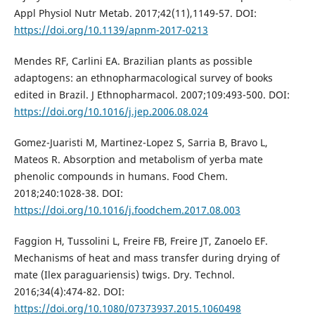
Appl Physiol Nutr Metab. 2017;42(11),1149-57. DOI:
https://doi.org/10.1139/apnm-2017-0213
Mendes RF, Carlini EA. Brazilian plants as possible
adaptogens: an ethnopharmacological survey of books
edited in Brazil. J Ethnopharmacol. 2007;109:493-500. DOI:
https://doi.org/10.1016/j.jep.2006.08.024
Gomez-Juaristi M, Martinez-Lopez S, Sarria B, Bravo L,
Mateos R. Absorption and metabolism of yerba mate
phenolic compounds in humans. Food Chem.
2018;240:1028-38. DOI:
https://doi.org/10.1016/j.foodchem.2017.08.003
Faggion H, Tussolini L, Freire FB, Freire JT, Zanoelo EF.
Mechanisms of heat and mass transfer during drying of
mate (Ilex paraguariensis) twigs. Dry. Technol.
2016;34(4):474-82. DOI:
https://doi.org/10.1080/07373937.2015.1060498