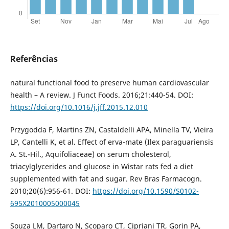
Referências
natural functional food to preserve human cardiovascular
health – A review. J Funct Foods. 2016;21:440-54. DOI:
https://doi.org/10.1016/j.jff.2015.12.010
Przygodda F, Martins ZN, Castaldelli APA, Minella TV, Vieira
LP, Cantelli K, et al. Effect of erva-mate (Ilex paraguariensis
A. St.-Hil., Aquifoliaceae) on serum cholesterol,
triacylglycerides and glucose in Wistar rats fed a diet
supplemented with fat and sugar. Rev Bras Farmacogn.
2010;20(6):956-61. DOI:
https://doi.org/10.1590/S0102-
695X2010005000045
Souza LM, Dartaro N, Scoparo CT, Cipriani TR, Gorin PA,