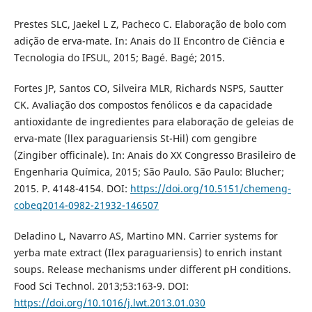
Prestes SLC, Jaekel L Z, Pacheco C. Elaboração de bolo com
adição de erva-mate. In: Anais do II Encontro de Ciência e
Tecnologia do IFSUL, 2015; Bagé. Bagé; 2015.
Fortes JP, Santos CO, Silveira MLR, Richards NSPS, Sautter
CK. Avaliação dos compostos fenólicos e da capacidade
antioxidante de ingredientes para elaboração de geleias de
erva-mate (llex paraguariensis St-Hil) com gengibre
(Zingiber officinale). In: Anais do XX Congresso Brasileiro de
Engenharia Química, 2015; São Paulo. São Paulo: Blucher;
2015. P. 4148-4154. DOI:
https://doi.org/10.5151/chemeng-
cobeq2014-0982-21932-146507
Deladino L, Navarro AS, Martino MN. Carrier systems for
yerba mate extract (Ilex paraguariensis) to enrich instant
soups. Release mechanisms under different pH conditions.
Food Sci Technol. 2013;53:163-9. DOI:
https://doi.org/10.1016/j.lwt.2013.01.030