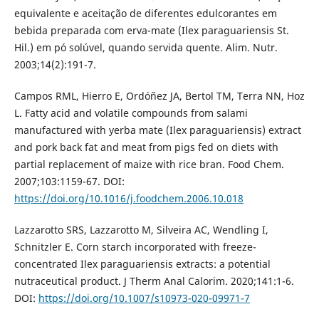
equivalente e aceitação de diferentes edulcorantes em
bebida preparada com erva-mate (Ilex paraguariensis St.
Hil.) em pó solúvel, quando servida quente. Alim. Nutr.
2003;14(2):191-7.
Campos RML, Hierro E, Ordóñez JA, Bertol TM, Terra NN, Hoz
L. Fatty acid and volatile compounds from salami
manufactured with yerba mate (Ilex paraguariensis) extract
and pork back fat and meat from pigs fed on diets with
partial replacement of maize with rice bran. Food Chem.
2007;103:1159-67. DOI:
https://doi.org/10.1016/j.foodchem.2006.10.018
Lazzarotto SRS, Lazzarotto M, Silveira AC, Wendling I,
Schnitzler E. Corn starch incorporated with freeze-
concentrated Ilex paraguariensis extracts: a potential
nutraceutical product. J Therm Anal Calorim. 2020;141:1-6.
DOI:
https://doi.org/10.1007/s10973-020-09971-7