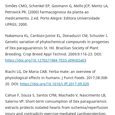
Simões CMO, Schenkel EP, Gosmann G, Mello JCP, Mentz LA,
Petrovick PR. (2000) Farmacognosia da planta ao
medicamento. 2.ed. Porto Alegre: Editora Universidade
UFRGS; 2000.
Nakamura KL, Cardozo Junior EL, Donaduzzi CM, Schuster I.
Genetic variation of phytochemical compounds in progenies
of Ilex paraguariensis St. Hil. Brazilian Society of Plant
Breeding. Crop Breed Appl Technol. 2009;9:116-23. DOI:
https://doi.org/10.12702/1984-7033.v09n02a03
Riachi LG, De Maria CAB. Yerba mate: an overview of
physiological effects in humans. J Funct Foods. 2017;38:308-
20. DOI:
https://doi.org/10.1016/j.jff.2017.09.020
Cahue F, Souza S, Santos CFM, Machado V, Nascimento LB,
Salerno VP. Short-term consumption of Ilex paraguariensis
extracts protects isolated hearts from ischemia/reperfusion
injury and contradicts exercise-mediated cardioprotection.