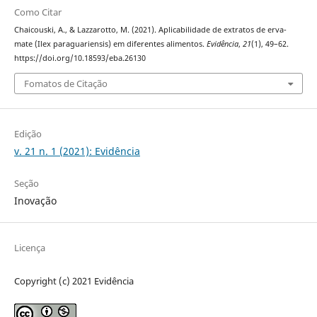
Como Citar
Chaicouski, A., & Lazzarotto, M. (2021). Aplicabilidade de extratos de erva-
mate (Ilex paraguariensis) em diferentes alimentos.
Evidência
,
21
(1), 49–62.
https://doi.org/10.18593/eba.26130
Fomatos de Citação
Edição
v. 21 n. 1 (2021): Evidência
Seção
Inovação
Licença
Copyright (c) 2021 Evidência