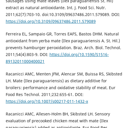
sausages using mate leaves (Ilex paraguariensis St. Hil)
extract as natural antioxidante. Int. J. Food Sci. Nutr.
2011;62(7):703-10. doi:10.3109/09637486.2011.579089. DOI:
https://doi.org/10.3109/09637486.2011.579089
Ferreira EL, Sampaio GR, Torres EAFS, Bastos DHM. Natural
antioxidant from yerba mate (Ilex paraguariensis A. St. Hil.)
prevents hamburger peroxidation. Braz. Arch. Biol. Technol.
2011;54(4):803-9. DOI:
https://doi.org/10.1590/S1516-
89132011000400021
Racanicci AMC, Menten JFM, Alencar SM, Buissa RS, Skibsted
LH. Mate (Ilex paraguariensis) as dietary additive for
broilers: performance and oxidative stability of meat. Eur
Food Res Technol. 2011;232:655-61. DOI:
https://doi.org/10.1007/s00217-011-1432-x
Racanicci AMC, Allesen-Holm BH, Skibsted LH. Sensory
evaluation of precooked chicken meat with mate (Ilex
paraguariensis) added as antioxidante. Eur Food Res