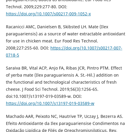
Technol. 2009;229:277-80. DOI:
https://doi.org/10.1007/s00217-009-1052-x
Racanicci AMC, Danielsen B, Skibsted LH. Mate (Ilex
paraguariensis) as a source of water extractable antioxidant
for use in chicken meat. Eur Food Res Technol.
2008;227:255-60. DOI:
https://doi.org/10.1007/s00217-007-
0718-5
Saraiva BR, Vital ACP, Anjo FA, Ribas JCR, Pintro PTM. Effect
of yerba mate (Ilex paraguariensis A. St.-Hil.) addition on
the functional and technological characteristics of fresh
cheese. J Food Sci Technol. 2019;56(3):1256-65.
doi:10.1007/s13197-019-03589-w. DOI:
https://doi.org/10.1007/s13197-019-03589-w
Machado AAR, Peixoto NC, Hautrive TP, Uczay J, Bezerra AS.
Efeito Antioxidante da Ilex paraguariensise Condimentos na
Oxidação Lipídica de Filés de Oreochromisniloticus. Rev.