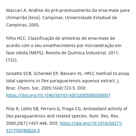
Maccari A. Análise do pré-processamento da erva-mate para
chimarrão [tese]. Campinas: Universidade Estadual de
Campinas; 2005.
Filho HCC. Classificação de amostras de erva-mate de
acordo com o seu envelhecimento por microextração em
fase sólida (MEFS). Revista de Química Industrial. 2011;
(732).
Gnoatto SCB, Schenkel EP, Bassani VL. HPLC method to assay
total saponins in Ilex paraguariensis aqueous extract. J.
Braz. Chem. Soc. 2005;16(4):723-5. DOI:
https://doi.org/10.1590/S0103-50532005000500007
Filip R, Lolito SB, Ferraro G, Fraga CG. Antioxidant activity of
Ilex paraguariensis and related species. Nutr. Res. Rev.
2000;20(1):1437-446. DOI:
https://doi.org/10.1016/S0271-
5317(00)80024-X