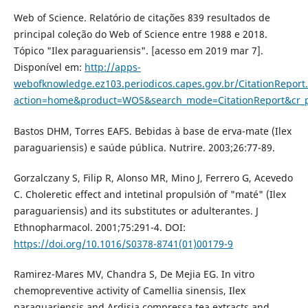
Web of Science. Relatório de citações 839 resultados de
principal coleção do Web of Science entre 1988 e 2018.
Tópico "Ilex paraguariensis". [acesso em 2019 mar 7].
Disponível em:
http://apps-
webofknowledge.ez103.periodicos.capes.gov.br/CitationReport
action=home&product=WOS&search_mode=CitationReport&cr_
Bastos DHM, Torres EAFS. Bebidas à base de erva-mate (Ilex
paraguariensis) e saúde pública. Nutrire. 2003;26:77-89.
Gorzalczany S, Filip R, Alonso MR, Mino J, Ferrero G, Acevedo
C. Choleretic effect and intetinal propulsión of "maté" (Ilex
paraguariensis) and its substitutes or adulterantes. J
Ethnopharmacol. 2001;75:291-4. DOI:
https://doi.org/10.1016/S0378-8741(01)00179-9
Ramirez-Mares MV, Chandra S, De Mejia EG. In vitro
chemopreventive activity of Camellia sinensis, Ilex
paraguariensis and Ardisia compressa tea extracts and