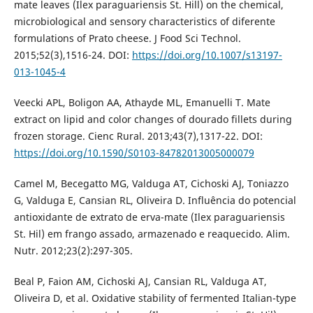
mate leaves (Ilex paraguariensis St. Hill) on the chemical,
microbiological and sensory characteristics of diferente
formulations of Prato cheese. J Food Sci Technol.
2015;52(3),1516-24. DOI:
https://doi.org/10.1007/s13197-
013-1045-4
Veecki APL, Boligon AA, Athayde ML, Emanuelli T. Mate
extract on lipid and color changes of dourado fillets during
frozen storage. Cienc Rural. 2013;43(7),1317-22. DOI:
https://doi.org/10.1590/S0103-84782013005000079
Camel M, Becegatto MG, Valduga AT, Cichoski AJ, Toniazzo
G, Valduga E, Cansian RL, Oliveira D. Influência do potencial
antioxidante de extrato de erva-mate (Ilex paraguariensis
St. Hil) em frango assado, armazenado e reaquecido. Alim.
Nutr. 2012;23(2):297-305.
Beal P, Faion AM, Cichoski AJ, Cansian RL, Valduga AT,
Oliveira D, et al. Oxidative stability of fermented Italian-type