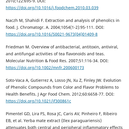
2010;122:695-9. DOI:
https://doi.org/10.1016/j.foodchem.2010.03.039
Naczh M, Shahidi F. Extraction and analysis of phenolics in
food. J. Chromatogr. A. 2004;1054(1-2):95-111. DOI:
https://doi.org/10.1016/S0021-9673(04)01409-8
Friedman M. Overview of antibacterial, antitoxin, antiviral,
and antifungal activities of tea flavonoids and teas.
Molecular Nutrition & Food Res. 2007;51:116-34. DOI:
https://doi.org/10.1002/mnfr.200600173
Soto-Vaca A, Gutierrez A, Losso JN, Xu Z, Finley JW. Evolution
of Phenolic Compounds from Color and Flavor Problems to
Health Benefits. J Agr Food Chem. 2012;60:6658-77. DOI:
https://doi.org/10.1021/jf300861c
Pimentel GD, Lira FS, Rosa JC, Caris AV, Pinheiro F, Ribeiro
EB, et al. Yerba mate extract (Ilex paraguariensis)
attenuates both central and peripheral inflammatory effects