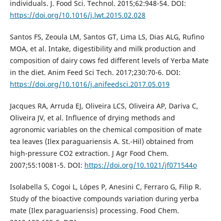
individuals. J. Food Sci. Technol. 2015;62:948-54. DOI:
https://doi.org/10.1016/j.lwt.2015.02.028
Santos FS, Zeoula LM, Santos GT, Lima LS, Dias ALG, Rufino
MOA, et al. Intake, digestibility and milk production and
composition of dairy cows fed different levels of Yerba Mate
in the diet. Anim Feed Sci Tech. 2017;230:70-6. DOI:
https://doi.org/10.1016/j.anifeedsci.2017.05.019
Jacques RA, Arruda EJ, Oliveira LCS, Oliveira AP, Dariva C,
Oliveira JV, et al. Influence of drying methods and
agronomic variables on the chemical composition of mate
tea leaves (Ilex paraguariensis A. St.-Hil) obtained from
high-pressure CO2 extraction. J Agr Food Chem.
2007;55:10081-5. DOI:
https://doi.org/10.1021/jf071544o
Isolabella S, Cogoi L, Lópes P, Anesini C, Ferraro G, Filip R.
Study of the bioactive compounds variation during yerba
mate (Ilex paraguariensis) processing. Food Chem.