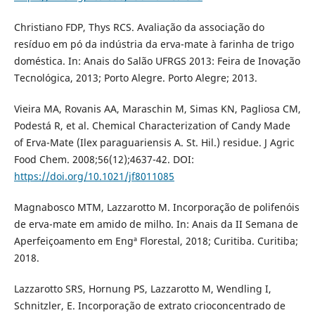
Christiano FDP, Thys RCS. Avaliação da associação do
resíduo em pó da indústria da erva-mate à farinha de trigo
doméstica. In: Anais do Salão UFRGS 2013: Feira de Inovação
Tecnológica, 2013; Porto Alegre. Porto Alegre; 2013.
Vieira MA, Rovanis AA, Maraschin M, Simas KN, Pagliosa CM,
Podestá R, et al. Chemical Characterization of Candy Made
of Erva-Mate (Ilex paraguariensis A. St. Hil.) residue. J Agric
Food Chem. 2008;56(12);4637-42. DOI:
https://doi.org/10.1021/jf8011085
Magnabosco MTM, Lazzarotto M. Incorporação de polifenóis
de erva-mate em amido de milho. In: Anais da II Semana de
Aperfeiçoamento em Engª Florestal, 2018; Curitiba. Curitiba;
2018.
Lazzarotto SRS, Hornung PS, Lazzarotto M, Wendling I,
Schnitzler, E. Incorporação de extrato crioconcentrado de