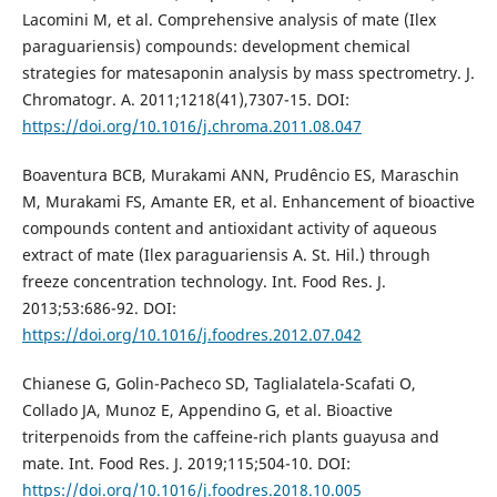
Lacomini M, et al. Comprehensive analysis of mate (Ilex
paraguariensis) compounds: development chemical
strategies for matesaponin analysis by mass spectrometry. J.
Chromatogr. A. 2011;1218(41),7307-15. DOI:
https://doi.org/10.1016/j.chroma.2011.08.047
Boaventura BCB, Murakami ANN, Prudêncio ES, Maraschin
M, Murakami FS, Amante ER, et al. Enhancement of bioactive
compounds content and antioxidant activity of aqueous
extract of mate (Ilex paraguariensis A. St. Hil.) through
freeze concentration technology. Int. Food Res. J.
2013;53:686-92. DOI:
https://doi.org/10.1016/j.foodres.2012.07.042
Chianese G, Golin-Pacheco SD, Taglialatela-Scafati O,
Collado JA, Munoz E, Appendino G, et al. Bioactive
triterpenoids from the caffeine-rich plants guayusa and
mate. Int. Food Res. J. 2019;115;504-10. DOI:
https://doi.org/10.1016/j.foodres.2018.10.005