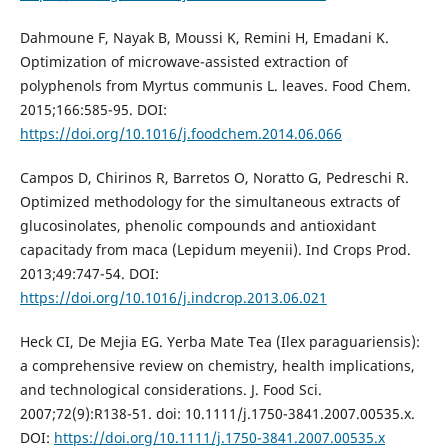
Dahmoune F, Nayak B, Moussi K, Remini H, Emadani K.
Optimization of microwave-assisted extraction of
polyphenols from Myrtus communis L. leaves. Food Chem.
2015;166:585-95. DOI:
https://doi.org/10.1016/j.foodchem.2014.06.066
Campos D, Chirinos R, Barretos O, Noratto G, Pedreschi R.
Optimized methodology for the simultaneous extracts of
glucosinolates, phenolic compounds and antioxidant
capacitady from maca (Lepidum meyenii). Ind Crops Prod.
2013;49:747-54. DOI:
https://doi.org/10.1016/j.indcrop.2013.06.021
Heck CI, De Mejia EG. Yerba Mate Tea (Ilex paraguariensis):
a comprehensive review on chemistry, health implications,
and technological considerations. J. Food Sci.
2007;72(9):R138-51. doi: 10.1111/j.1750-3841.2007.00535.x.
DOI:
https://doi.org/10.1111/j.1750-3841.2007.00535.x