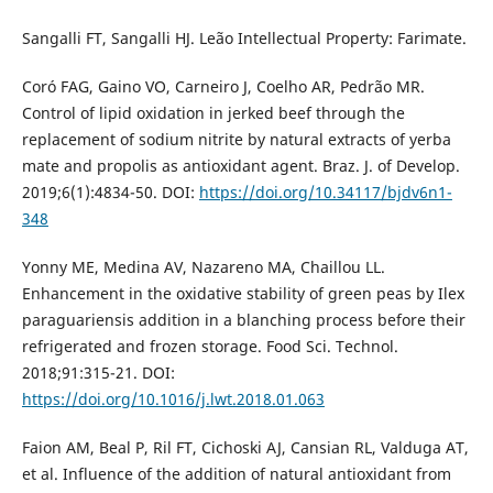
Sangalli FT, Sangalli HJ. Leão Intellectual Property: Farimate.
Coró FAG, Gaino VO, Carneiro J, Coelho AR, Pedrão MR.
Control of lipid oxidation in jerked beef through the
replacement of sodium nitrite by natural extracts of yerba
mate and propolis as antioxidant agent. Braz. J. of Develop.
2019;6(1):4834-50. DOI:
https://doi.org/10.34117/bjdv6n1-
348
Yonny ME, Medina AV, Nazareno MA, Chaillou LL.
Enhancement in the oxidative stability of green peas by Ilex
paraguariensis addition in a blanching process before their
refrigerated and frozen storage. Food Sci. Technol.
2018;91:315-21. DOI:
https://doi.org/10.1016/j.lwt.2018.01.063
Faion AM, Beal P, Ril FT, Cichoski AJ, Cansian RL, Valduga AT,
et al. Influence of the addition of natural antioxidant from