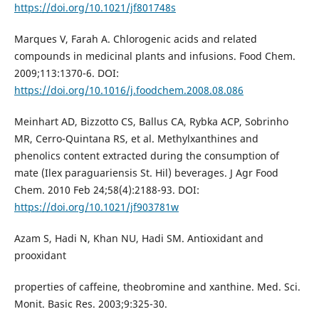
https://doi.org/10.1021/jf801748s
Marques V, Farah A. Chlorogenic acids and related
compounds in medicinal plants and infusions. Food Chem.
2009;113:1370-6. DOI:
https://doi.org/10.1016/j.foodchem.2008.08.086
Meinhart AD, Bizzotto CS, Ballus CA, Rybka ACP, Sobrinho
MR, Cerro-Quintana RS, et al. Methylxanthines and
phenolics content extracted during the consumption of
mate (Ilex paraguariensis St. Hil) beverages. J Agr Food
Chem. 2010 Feb 24;58(4):2188-93. DOI:
https://doi.org/10.1021/jf903781w
Azam S, Hadi N, Khan NU, Hadi SM. Antioxidant and
prooxidant
properties of caffeine, theobromine and xanthine. Med. Sci.
Monit. Basic Res. 2003;9:325-30.