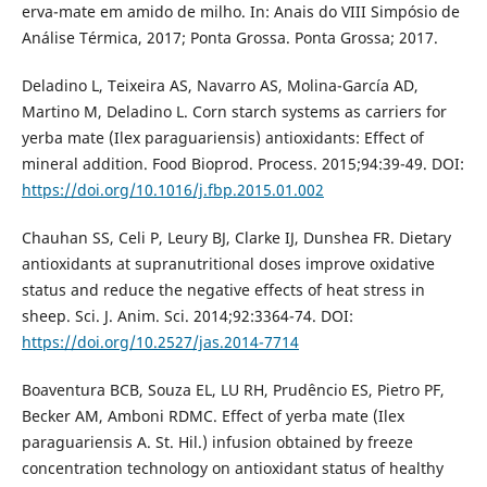
erva-mate em amido de milho. In: Anais do VIII Simpósio de
Análise Térmica, 2017; Ponta Grossa. Ponta Grossa; 2017.
Deladino L, Teixeira AS, Navarro AS, Molina-García AD,
Martino M, Deladino L. Corn starch systems as carriers for
yerba mate (Ilex paraguariensis) antioxidants: Effect of
mineral addition. Food Bioprod. Process. 2015;94:39-49. DOI:
https://doi.org/10.1016/j.fbp.2015.01.002
Chauhan SS, Celi P, Leury BJ, Clarke IJ, Dunshea FR. Dietary
antioxidants at supranutritional doses improve oxidative
status and reduce the negative effects of heat stress in
sheep. Sci. J. Anim. Sci. 2014;92:3364-74. DOI:
https://doi.org/10.2527/jas.2014-7714
Boaventura BCB, Souza EL, LU RH, Prudêncio ES, Pietro PF,
Becker AM, Amboni RDMC. Effect of yerba mate (Ilex
paraguariensis A. St. Hil.) infusion obtained by freeze
concentration technology on antioxidant status of healthy