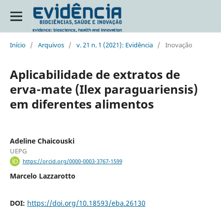
Início
/
Arquivos
/
v. 21 n. 1 (2021): Evidência
/
Inovação
Aplicabilidade de extratos de
erva-mate (Ilex paraguariensis)
em diferentes alimentos
Adeline Chaicouski
UEPG
https://orcid.org/0000-0003-3767-1599
Marcelo Lazzarotto
DOI:
https://doi.org/10.18593/eba.26130