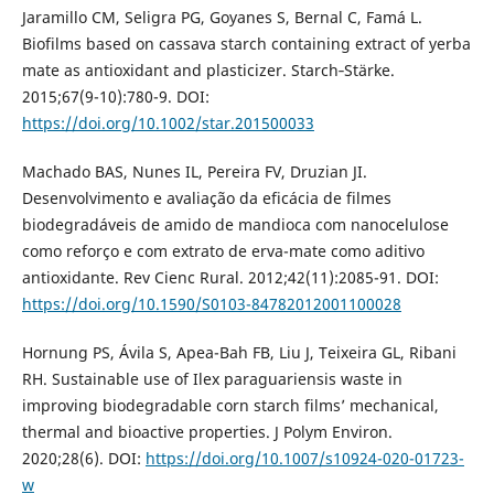
Jaramillo CM, Seligra PG, Goyanes S, Bernal C, Famá L.
Biofilms based on cassava starch containing extract of yerba
mate as antioxidant and plasticizer. Starch‐Stärke.
2015;67(9-10):780-9. DOI:
https://doi.org/10.1002/star.201500033
Machado BAS, Nunes IL, Pereira FV, Druzian JI.
Desenvolvimento e avaliação da eficácia de filmes
biodegradáveis de amido de mandioca com nanocelulose
como reforço e com extrato de erva-mate como aditivo
antioxidante. Rev Cienc Rural. 2012;42(11):2085-91. DOI:
https://doi.org/10.1590/S0103-84782012001100028
Hornung PS, Ávila S, Apea-Bah FB, Liu J, Teixeira GL, Ribani
RH. Sustainable use of Ilex paraguariensis waste in
improving biodegradable corn starch films’ mechanical,
thermal and bioactive properties. J Polym Environ.
2020;28(6). DOI:
https://doi.org/10.1007/s10924-020-01723-
w