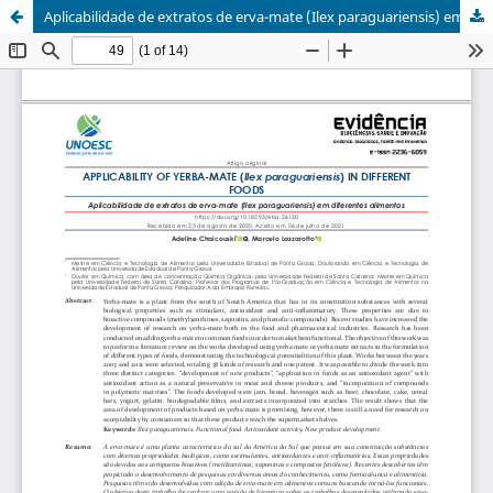
Aplicabilidade de extratos de erva-mate (Ilex paraguariensis) em diferentes alimentos