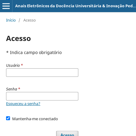
Anais Eletrônicos da Docência Universitária & Inovação Pedagógica
Início
/
Acesso
Acesso
* Indica campo obrigatório
Usuário
*
Senha
*
Esqueceu a senha?
Mantenha-me conectado
Acesso