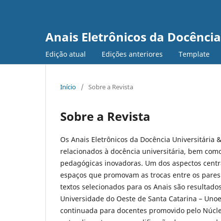
Anais Eletrônicos da Docênci
Edição atual
Edições anteriores
Template
Início
/
Sobre a Revista
Sobre a Revista
Os Anais Eletrônicos da Docência Universitári
relacionados à docência universitária, bem como
pedagógicas inovadoras. Um dos aspectos centra
espaços que promovam as trocas entre os pares e
textos selecionados para os Anais são resultado
Universidade do Oeste de Santa Catarina – Unoe
continuada para docentes promovido pelo Núcle