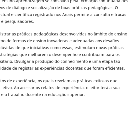
e ensino-aprendizagem se consolida pela formação continuada do
os de diálogo e socialização de boas práticas pedagógicas. O
ctual e científico registrado nos Anais permite a consulta e trocas
 e pesquisadores.
istrar as práticas pedagógicas desenvolvidas no âmbito do ensino
rno de formas de ensino inovadoras e adequadas aos desafios
úvidas de que iniciativas como essas, estimulam novas práticas
stratégias que melhorem o desempenho e contribuam para os
itário. Divulgar a produção do conhecimento é uma etapa tão
sidade de registar as experiências docentes que foram eficientes.
atos de experiência, os quais revelam as práticas exitosas que
tivo. Ao acessar os relatos de experiência, o leitor terá a sua
re o trabalho docente na educação superior.