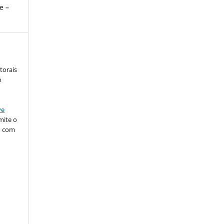
e –
torais
o
ve
mite o
o com