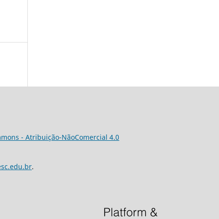
mons - Atribuição-NãoComercial 4.0
esc.edu.br
.