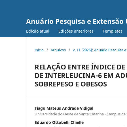
Anuário Pesquisa e Extensão
Edição atual
Edições anteriores
Templates
Início
/
Arquivos
/
v. 11 (2026): Anuário Pesquisa 
RELAÇÃO ENTRE ÍNDICE D
DE INTERLEUCINA-6 EM A
SOBREPESO E OBESOS
Tiago Mateus Andrade Vidigal
Universidade do Oeste de Santa Catarina - Campus de
Eduardo Ottobelli Chielle