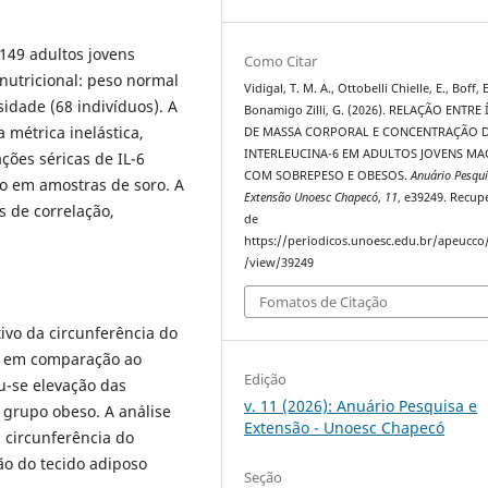
149 adultos jovens
Como Citar
nutricional: peso normal
Vidigal, T. M. A., Ottobelli Chielle, E., Boff, E
sidade (68 indivíduos). A
Bonamigo Zilli, G. (2026). RELAÇÃO ENTRE
 métrica inelástica,
DE MASSA CORPORAL E CONCENTRAÇÃO 
INTERLEUCINA-6 EM ADULTOS JOVENS MA
ções séricas de IL-6
COM SOBREPESO E OBESOS.
Anuário Pesqui
o em amostras de soro. A
Extensão Unoesc Chapecó
,
11
, e39249. Recu
es de correlação,
de
https://periodicos.unoesc.edu.br/apeucco/
/view/39249
Fomatos de Citação
vo da circunferência do
, em comparação ao
Edição
u-se elevação das
v. 11 (2026): Anuário Pesquisa e
 grupo obeso. A análise
Extensão - Unoesc Chapecó
a circunferência do
ção do tecido adiposo
Seção