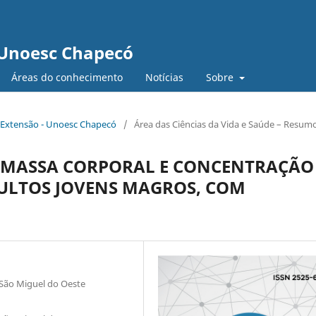
 Unoesc Chapecó
Áreas do conhecimento
Notícias
Sobre
e Extensão - Unoesc Chapecó
/
Área das Ciências da Vida e Saúde – Resum
E MASSA CORPORAL E CONCENTRAÇÃO
DULTOS JOVENS MAGROS, COM
 São Miguel do Oeste