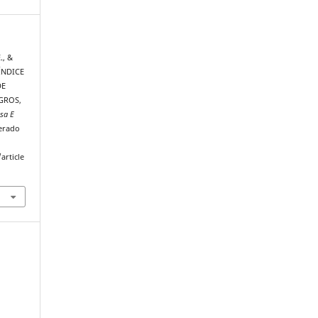
., &
 ÍNDICE
DE
GROS,
sa E
perado
article