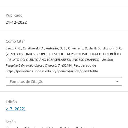
Publicado
21-12-2022
Como Citar
Laux, R. C., Cviatkovski, A., Antonio, D. S., Oliveira, L. D. de, & Bordignon, B. C.
(2022). ATIVIDADES GRUPO DE ESTUDO EM PSICOFISIOLOGIA DO EXERCÍCIO
- RELATO DO QUINTO ANO (GEPSE/LABFEX/UNOESC CHAPECÓ).
Anuário
Pesquisa E Extensão Unoesc Chapecó
,
7
, e32484. Recuperado de
https://periodicos.unoesc.edu.br/apeucco/article/view/32484
Fomatos de Citação
Edição
v. 7 (2022)
Seção