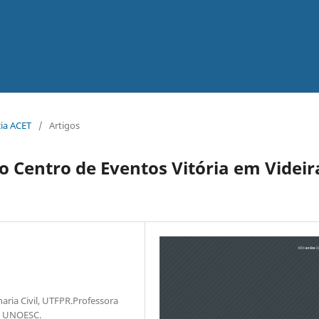
cia ACET
/
Artigos
o Centro de Eventos Vitória em Videir
ia Civil, UTFPR.Professora
a, UNOESC.