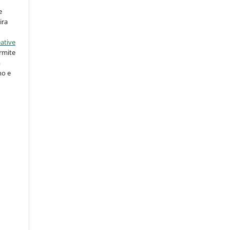
e
ira
ative
rmite
m
ho e