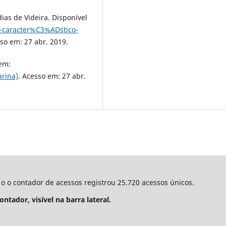
s de Videira. Disponível
a-caracter%C3%ADstico-
sso em: 27 abr. 2019.
 em:
arina)
. Acesso em: 27 abr.
o o contador de acessos registrou 25.720 acessos únicos.
tador, visível na barra lateral.