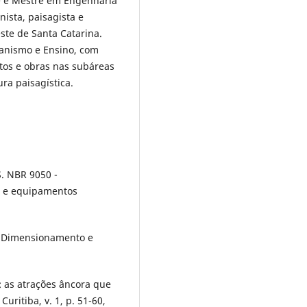
e é Mestre em Engenharia
nista, paisagista e
ste de Santa Catarina.
banismo e Ensino, com
etos e obras nas subáreas
ura paisagística.
 NBR 9050 -
os e equipamentos
, Dimensionamento e
: as atrações âncora que
uritiba, v. 1, p. 51-60,