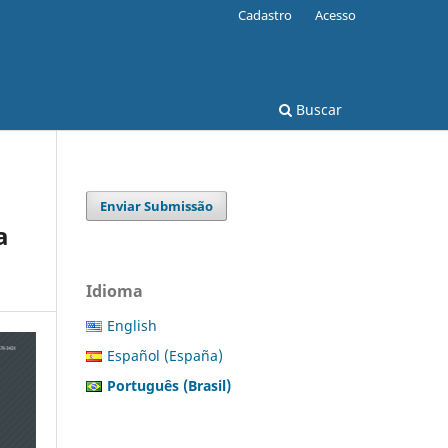
Cadastro
Acesso
Buscar
Enviar Submissão
a
Idioma
English
Español (España)
Português (Brasil)