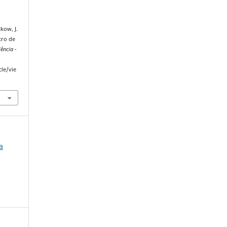
ckow, J.
tro de
ência -
cle/vie
a