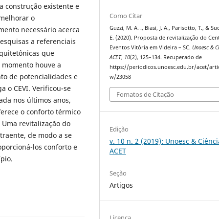
a construção existente e
Como Citar
melhorar o
Guzzi, M. A. ., Biasi, J. A., Parisotto, T., & Su
mento necessário acerca
E. (2020). Proposta de revitalização do Cen
pesquisas a referenciais
Eventos Vitória em Videira – SC.
Unoesc & Ci
quitetônicas que
ACET
,
10
(2), 125–134. Recuperado de
o momento houve a
https://periodicos.unoesc.edu.br/acet/arti
to de potencialidades e
w/23058
a o CEVI. Verificou-se
Fomatos de Citação
da nos últimos anos,
ferece o conforto térmico
 Uma revitalização do
Edição
atraente, de modo a se
v. 10 n. 2 (2019): Unoesc & Ciênci
oporcioná-los conforto e
ACET
pio.
Seção
Artigos
Licença