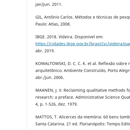
jan/jun. 2011.
GIL, Antônio Carlos. Métodos e técnicas de pesqu
Paulo: Atlas, 2008.
IBGE. 2018. Videira. Disponível em:
https://cidades.ibge.gov.br/brasil/sc/videira/
abr. 2019.
KOWALTOWSKI, D. C. C. K. et al. Reflexão sobre 
arquitetônico. Ambiente Construído, Porto Alegre, 
abr./jun. 2006.
MAANEN, J. V. Reclaiming qualitative methods fo
research: a preface. Administrative Science Quate
4, p. 1-526, dez. 1979.
MATTOS, T. Alicerces da memória: 60 bens tomb
Santa Catarina. 21 ed. Florianópolis: Tempo Edito