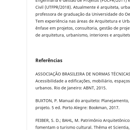
Engenharia e Gestão de Projetos (PUCPR/2011) 
Civil (UTFPR/2018). Atualmente é arquiteta, urba
professora de graduação da Universidade do Oe
Tem experiência nas áreas de Arquitetura e Ur
ênfase em projetos, consultoria, gestão de proj
de arquitetura, urbanismo, interiores e arquitet
Referências
ASSOCIAÇÃO BRASILEIRA DE NORMAS TÉCNICAS.
Acessibilidade a edificações, mobiliário, espaç
urbanos. Rio de Janeiro: ABNT, 2015.
BUXTON, P. Manual do arquiteto: Planejamento
projeto. 5 ed. Porto Alegre: Bookman, 2017.
FEIBER, S. D.; BAHL, M. Patrimônio Arquitetônico
fomentam o turismo cultural. Thêma et Scientia, C