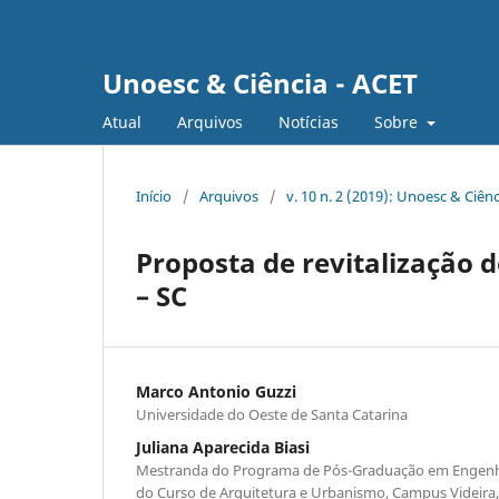
Unoesc & Ciência - ACET
Atual
Arquivos
Notícias
Sobre
Início
/
Arquivos
/
v. 10 n. 2 (2019): Unoesc & Ciên
Proposta de revitalização d
– SC
Marco Antonio Guzzi
Universidade do Oeste de Santa Catarina
Juliana Aparecida Biasi
Mestranda do Programa de Pós-Graduação em Engenhar
do Curso de Arquitetura e Urbanismo, Campus Videir