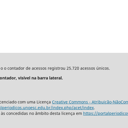
o o contador de acessos registrou 25.720 acessos únicos.
tador, visível na barra lateral.
icenciado com uma Licença
Creative Commons - Atribuição-NãoCome
alperiodicos.unoesc.edu.br/index.php/acet/index
.
s às concedidas no âmbito desta licença em
https://portalperiodic