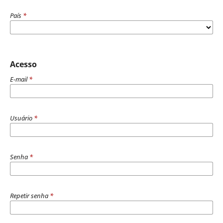
País
*
Acesso
E-mail
*
Usuário
*
Senha
*
Repetir senha
*