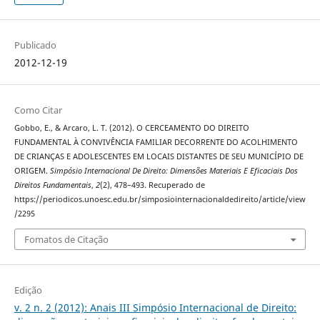
Publicado
2012-12-19
Como Citar
Gobbo, E., & Arcaro, L. T. (2012). O CERCEAMENTO DO DIREITO
FUNDAMENTAL À CONVIVÊNCIA FAMILIAR DECORRENTE DO ACOLHIMENTO
DE CRIANÇAS E ADOLESCENTES EM LOCAIS DISTANTES DE SEU MUNICÍPIO DE
ORIGEM.
Simpósio Internacional De Direito: Dimensões Materiais E Eficaciais Dos
Direitos Fundamentais
,
2
(2), 478–493. Recuperado de
https://periodicos.unoesc.edu.br/simposiointernacionaldedireito/article/view
/2295
Fomatos de Citação
Edição
v. 2 n. 2 (2012): Anais III Simpósio Internacional de Direito: