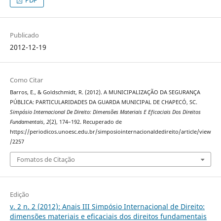
PDF
Publicado
2012-12-19
Como Citar
Barros, E., & Goldschmidt, R. (2012). A MUNICIPALIZAÇÃO DA SEGURANÇA
PÚBLICA: PARTICULARIDADES DA GUARDA MUNICIPAL DE CHAPECÓ, SC.
Simpósio Internacional De Direito: Dimensões Materiais E Eficaciais Dos Direitos
Fundamentais
,
2
(2), 174–192. Recuperado de
https://periodicos.unoesc.edu.br/simposiointernacionaldedireito/article/view
/2257
Fomatos de Citação
Edição
v. 2 n. 2 (2012): Anais III Simpósio Internacional de Direito:
dimensões materiais e eficaciais dos direitos fundamentais