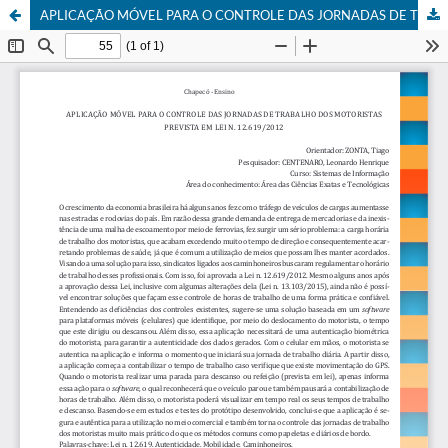
APLICAÇÃO MÓVEL PARA O CONTROLE DAS JORNADAS DE TRABALHO DOS MOTORISTAS PREVISTA EM LEI N. 12.619/2012