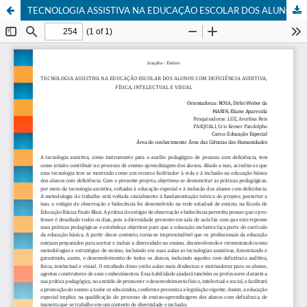
TECNOLOGIA ASSISTIVA NA EDUCAÇÃO ESCOLAR DOS ALUNOS COM DEFICIÊNCIA AUDITIVA, FÍSICA, INTELECTUAL E VISUAL