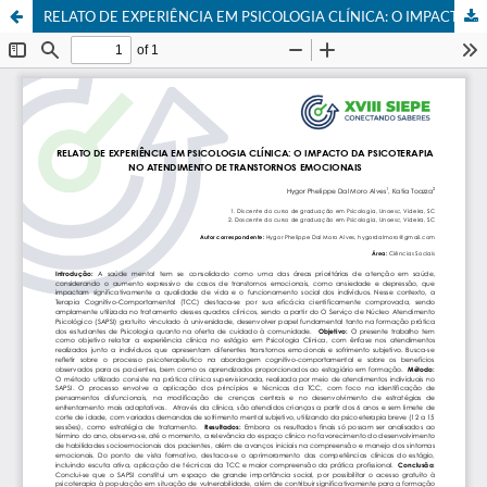
RELATO DE EXPERIÊNCIA EM PSICOLOGIA CLÍNICA: O IMPACTO DA PSICOTERAPIA NO ATENDIMENTO DE TRANSTORNOS EMOCIONAIS