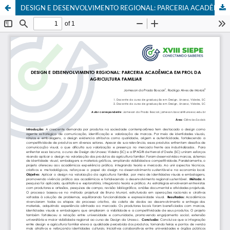
DESIGN E DESENVOLVIMENTO REGIONAL: PARCERIA ACADÊMICA EM PROL DA AGRICULTURA FAMILIAR