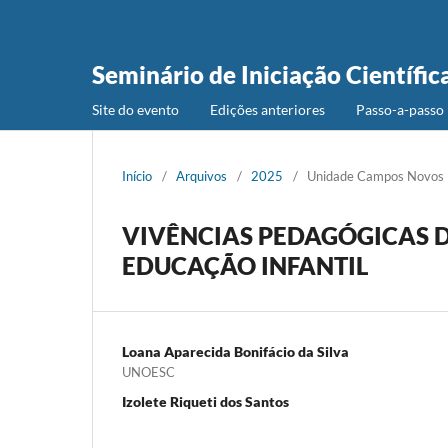
Seminário de Iniciação Científic
Site do evento
Edições anteriores
Passo-a-passo 
Início
/
Arquivos
/
2025
/
Unidade Campos Novos
VIVÊNCIAS PEDAGÓGICAS 
EDUCAÇÃO INFANTIL
Loana Aparecida Bonifácio da Silva
UNOESC
Izolete Riqueti dos Santos