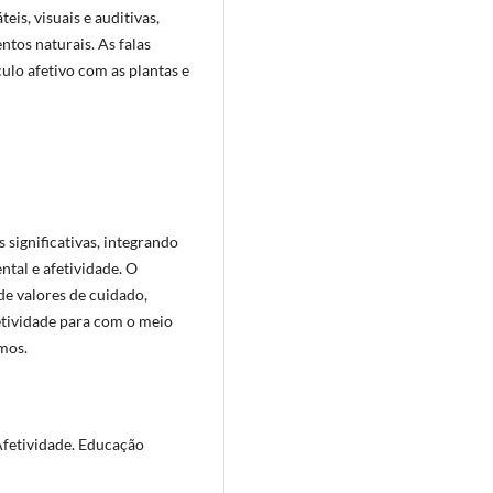
eis, visuais e auditivas,
tos naturais. As falas
ulo afetivo com as plantas e
significativas, integrando
tal e afetividade. O
de valores de cuidado,
etividade para com o meio
mos.
fetividade. Educação