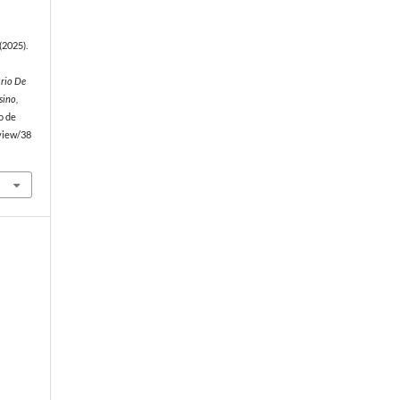
 (2025).
rio De
sino,
o de
/view/38