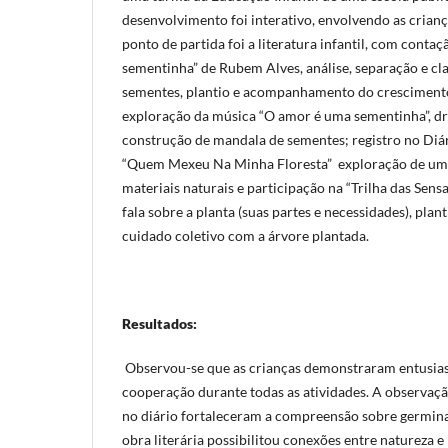
desenvolvimento foi interativo, envolvendo as crianç
ponto de partida foi a literatura infantil, com conta
sementinha” de Rubem Alves, análise, separação e cla
sementes, plantio e acompanhamento do crescimento
exploração da música “O amor é uma sementinha”, d
construção de mandala de sementes; registro no Diá
“Quem Mexeu Na Minha Floresta” exploração de uma
materiais naturais e participação na “Trilha das Sens
fala sobre a planta (suas partes e necessidades), plan
cuidado coletivo com a árvore plantada.
Resultados:
Observou-se que as crianças demonstraram entusia
cooperação durante todas as atividades. A observaçã
no diário fortaleceram a compreensão sobre germina
obra literária possibilitou conexões entre natureza e