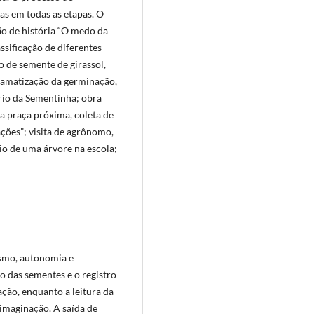
as em todas as etapas. O
ção de história “O medo da
ssificação de diferentes
 de semente de girassol,
ramatização da germinação,
rio da Sementinha; obra
 praça próxima, coleta de
ações”; visita de agrônomo,
tio de uma árvore na escola;
smo, autonomia e
o das sementes e o registro
ção, enquanto a leitura da
 imaginação. A saída de