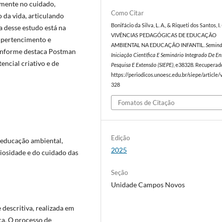
lmente no cuidado,
Como Citar
 da vida, articulando
Bonifácio da Silva, L. A., & Riqueti dos Santos, I.
ia desse estudo está na
VIVÊNCIAS PEDAGÓGICAS DE EDUCAÇÃO
, pertencimento e
AMBIENTAL NA EDUCAÇÃO INFANTIL.
Seminá
conforme destaca Postman
Iniciação Científica E Seminário Integrado De En
encial criativo e de
Pesquisa E Extensão (SIEPE)
, e38328. Recuperad
https://periodicos.unoesc.edu.br/siepe/article
328
Fomatos de Citação
Edição
à educação ambiental,
2025
iosidade e do cuidado das
Seção
Unidade Campos Novos
 descritiva, realizada em
ca. O processo de