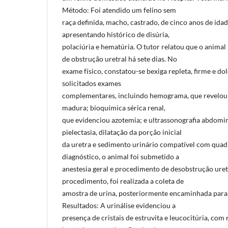
Método: Foi atendido um felino sem
raça definida, macho, castrado, de cinco anos de idad
apresentando histórico de disúria,
polaciúria e hematúria. O tutor relatou que o animal
de obstrução uretral há sete dias. No
exame físico, constatou-se bexiga repleta, firme e d
solicitados exames
complementares, incluindo hemograma, que revelou l
madura; bioquímica sérica renal,
que evidenciou azotemia; e ultrassonografia abdomi
pielectasia, dilatação da porção inicial
da uretra e sedimento urinário compatível com quad
diagnóstico, o animal foi submetido a
anestesia geral e procedimento de desobstrução uret
procedimento, foi realizada a coleta de
amostra de urina, posteriormente encaminhada para a
Resultados: A urinálise evidenciou a
presença de cristais de estruvita e leucocitúria, com