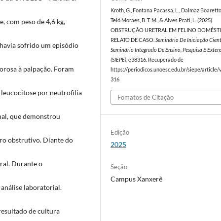
Kroth, G., Fontana Pacassa, L., Dalmaz Boaretto, 
e, com peso de 4,6 kg,
Teló Moraes, B. T. M., & Alves Prati, L. (2025).
OBSTRUÇÃO URETRAL EM FELINO DOMÉSTI
RELATO DE CASO.
Seminário De Iniciação Cient
 havia sofrido um episódio
Seminário Integrado De Ensino, Pesquisa E Exten
(SIEPE)
, e38316. Recuperado de
olorosa à palpação. Foram
https://periodicos.unoesc.edu.br/siepe/article
316
eucocitose por neutrofilia
Fomatos de Citação
nal, que demonstrou
Edição
ro obstrutivo. Diante do
2025
ral. Durante o
Seção
Campus Xanxerê
nálise laboratorial.
 resultado de cultura