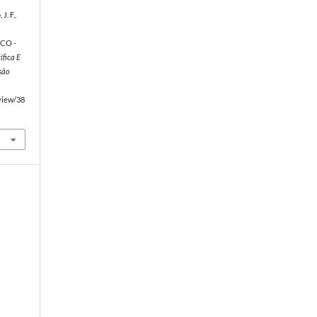
J. F.,
CO -
ífica E
são
/view/38