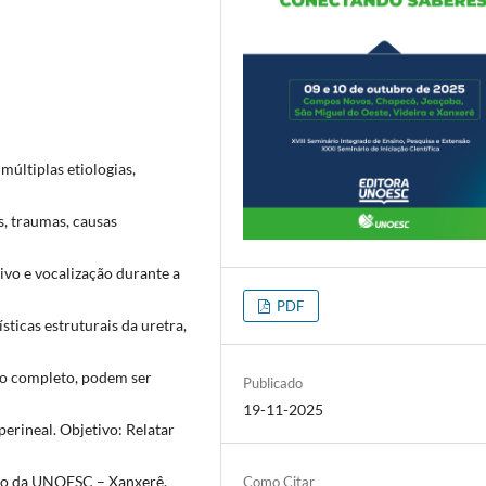
 múltiplas etiologias,
s, traumas, causas
ivo e vocalização durante a
PDF
icas estruturais da uretra,
io completo, podem ser
Publicado
19-11-2025
perineal. Objetivo: Relatar
rio da UNOESC – Xanxerê.
Como Citar