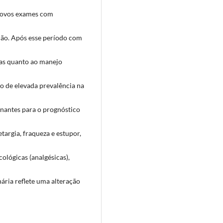
 novos exames com
ção. Após esse período com
cas quanto ao manejo
o de elevada prevalência na
nantes para o prognóstico
etargia, fraqueza e estupor,
lógicas (analgésicas),
ária reflete uma alteração