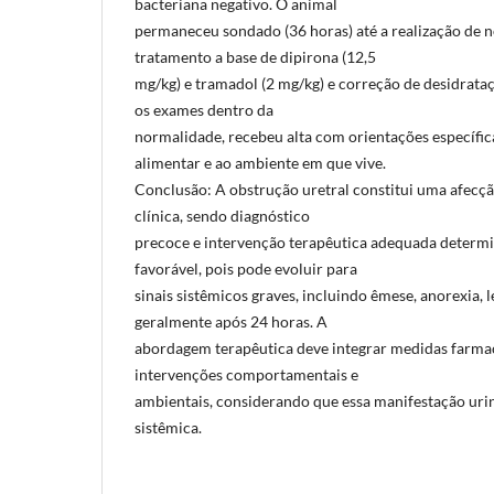
bacteriana negativo. O animal
permaneceu sondado (36 horas) até a realização de
tratamento a base de dipirona (12,5
mg/kg) e tramadol (2 mg/kg) e correção de desidrata
os exames dentro da
normalidade, recebeu alta com orientações específi
alimentar e ao ambiente em que vive.
Conclusão: A obstrução uretral constitui uma afecçã
clínica, sendo diagnóstico
precoce e intervenção terapêutica adequada determi
favorável, pois pode evoluir para
sinais sistêmicos graves, incluindo êmese, anorexia, l
geralmente após 24 horas. A
abordagem terapêutica deve integrar medidas farmaco
intervenções comportamentais e
ambientais, considerando que essa manifestação urin
sistêmica.