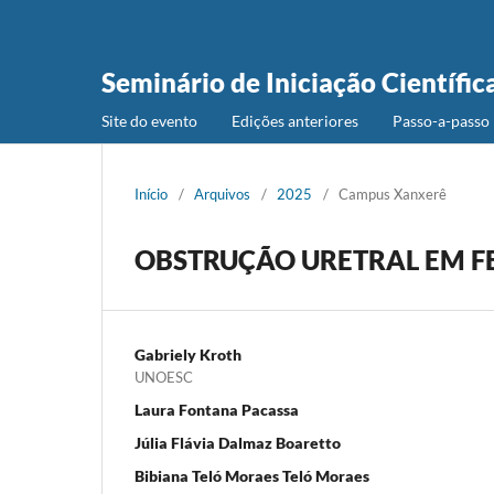
Seminário de Iniciação Científic
Site do evento
Edições anteriores
Passo-a-passo 
Início
/
Arquivos
/
2025
/
Campus Xanxerê
OBSTRUÇÃO URETRAL EM FE
Gabriely Kroth
UNOESC
Laura Fontana Pacassa
Júlia Flávia Dalmaz Boaretto
Bibiana Teló Moraes Teló Moraes