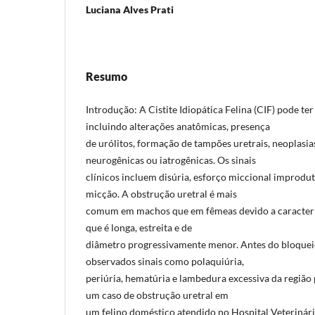
Luciana Alves Prati
Resumo
Introdução: A Cistite Idiopática Felina (CIF) pode ter
incluindo alterações anatômicas, presença
de urólitos, formação de tampões uretrais, neoplasia
neurogênicas ou iatrogênicas. Os sinais
clínicos incluem disúria, esforço miccional improdut
micção. A obstrução uretral é mais
comum em machos que em fêmeas devido a característ
que é longa, estreita e de
diâmetro progressivamente menor. Antes do bloque
observados sinais como polaquiúria,
periúria, hematúria e lambedura excessiva da região 
um caso de obstrução uretral em
um felino doméstico atendido no Hospital Veteriná