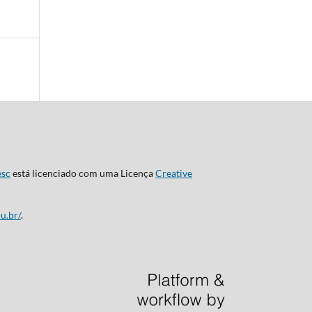
esc
está licenciado com uma Licença
Creative
u.br/
.