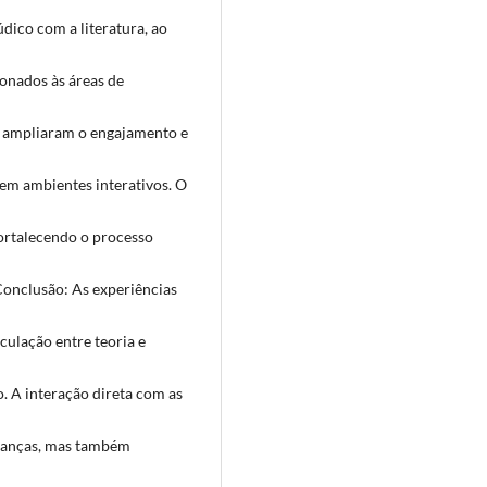
údico com a literatura, ao
ionados às áreas de
os ampliaram o engajamento e
em ambientes interativos. O
fortalecendo o processo
Conclusão: As experiências
iculação entre teoria e
o. A interação direta com as
crianças, mas também