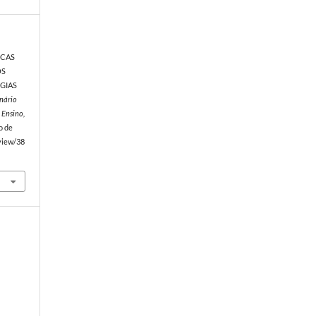
TICAS
OS
GIAS
nário
 Ensino,
o de
/view/38