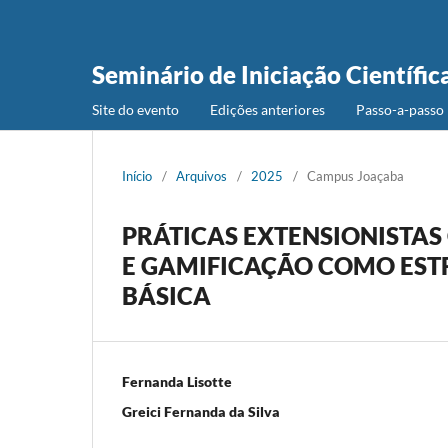
Seminário de Iniciação Científic
Site do evento
Edições anteriores
Passo-a-passo 
Início
/
Arquivos
/
2025
/
Campus Joaçaba
PRÁTICAS EXTENSIONISTAS
E GAMIFICAÇÃO COMO EST
BÁSICA
Fernanda Lisotte
Greici Fernanda da Silva