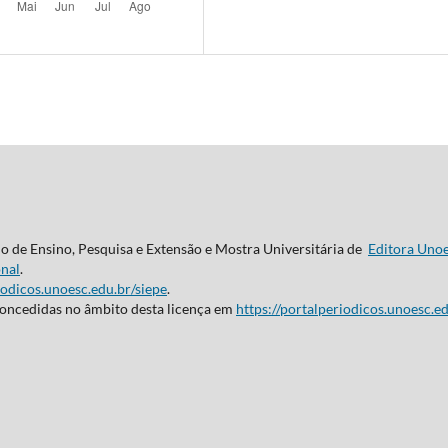
do de Ensino, Pesquisa e Extensão e Mostra Universitária de
Editora Uno
nal
.
iodicos.unoesc.edu.br/siepe
.
concedidas no âmbito desta licença em
https://portalperiodicos.unoesc.ed