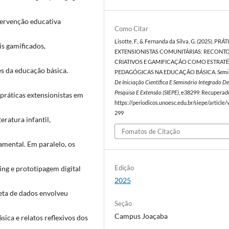
ntervenção educativa
Como Citar
Lisotte, F., & Fernanda da Silva, G. (2025). PRÁ
is gamificados,
EXTENSIONISTAS COMUNITÁRIAS: RECONT
CRIATIVOS E GAMIFICAÇÃO COMO ESTRATÉ
s da educação básica.
PEDAGÓGICAS NA EDUCAÇÃO BÁSICA.
Semi
De Iniciação Científica E Seminário Integrado De
Pesquisa E Extensão (SIEPE)
, e38299. Recuperad
práticas extensionistas em
https://periodicos.unoesc.edu.br/siepe/article
299
ratura infantil,
Fomatos de Citação
mental. Em paralelo, os
Edição
ing e prototipagem digital
2025
leta de dados envolveu
Seção
Campus Joaçaba
ica e relatos reflexivos dos