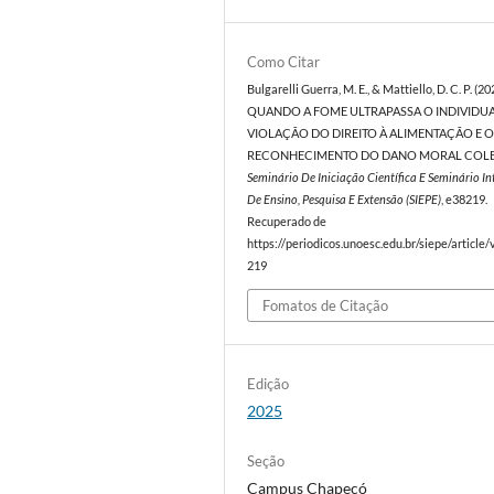
Como Citar
Bulgarelli Guerra, M. E., & Mattiello, D. C. P. (20
QUANDO A FOME ULTRAPASSA O INDIVIDUA
VIOLAÇÃO DO DIREITO À ALIMENTAÇÃO E 
RECONHECIMENTO DO DANO MORAL COLE
Seminário De Iniciação Científica E Seminário I
De Ensino, Pesquisa E Extensão (SIEPE)
, e38219.
Recuperado de
https://periodicos.unoesc.edu.br/siepe/article
219
Fomatos de Citação
Edição
2025
Seção
Campus Chapecó