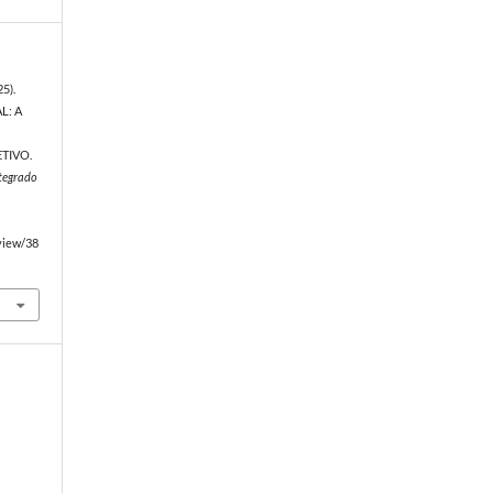
25).
L: A
O
TIVO.
ntegrado
/view/38