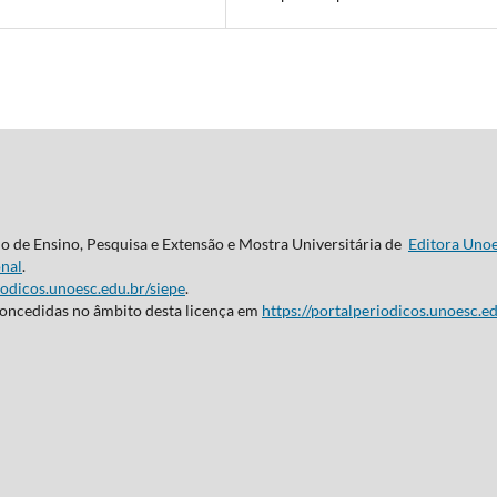
do de Ensino, Pesquisa e Extensão e Mostra Universitária de
Editora Uno
nal
.
iodicos.unoesc.edu.br/siepe
.
concedidas no âmbito desta licença em
https://portalperiodicos.unoesc.ed