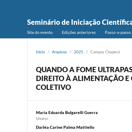
Seminário de Iniciação Científic
Site do evento
Edições anteriores
Passo-a-passo 
Início
/
Arquivos
/
2025
/
Campus Chapecó
QUANDO A FOME ULTRAPASS
DIREITO À ALIMENTAÇÃO 
COLETIVO
Maria Eduarda Bulgarelli Guerra
Unoesc
Darléa Carine Palma Mattiello