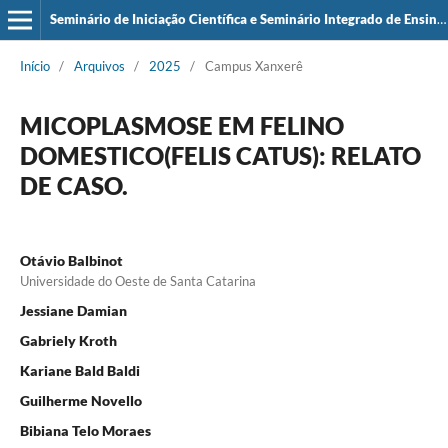
Seminário de Iniciação Científica e Seminário Integrado de Ensino, Pesquisa e Extensão (SIEPE)
Início
/
Arquivos
/
2025
/
Campus Xanxerê
MICOPLASMOSE EM FELINO
DOMESTICO(FELIS CATUS): RELATO
DE CASO.
Otávio Balbinot
Universidade do Oeste de Santa Catarina
Jessiane Damian
Gabriely Kroth
Kariane Bald Baldi
Guilherme Novello
Bibiana Telo Moraes