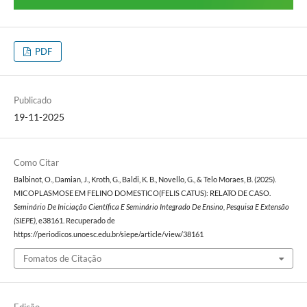
PDF
Publicado
19-11-2025
Como Citar
Balbinot, O., Damian, J., Kroth, G., Baldi, K. B., Novello, G., & Telo Moraes, B. (2025).
MICOPLASMOSE EM FELINO DOMESTICO(FELIS CATUS): RELATO DE CASO.
Seminário De Iniciação Científica E Seminário Integrado De Ensino, Pesquisa E Extensão
(SIEPE)
, e38161. Recuperado de
https://periodicos.unoesc.edu.br/siepe/article/view/38161
Fomatos de Citação