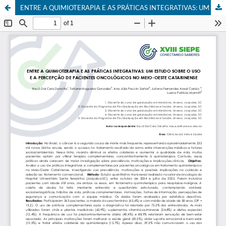
ENTRE A QUIMIOTERAPIA E AS PRÁTICAS INTEGRATIVAS: UM ESTUDO SOBRE O USO E A PERCEPÇÃO DE PACIENTES ONCOLÓGICOS NO MEIO-OESTE CATARINENSE