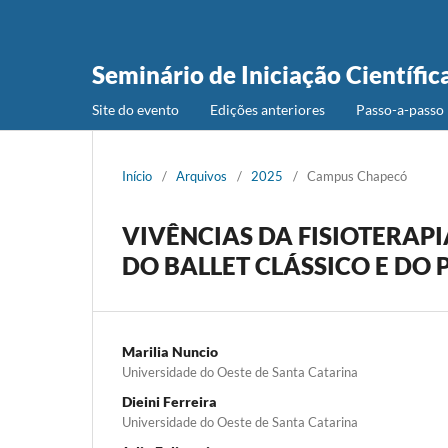
Seminário de Iniciação Científic
Site do evento
Edições anteriores
Passo-a-passo 
Início
/
Arquivos
/
2025
/
Campus Chapecó
VIVÊNCIAS DA FISIOTERAP
DO BALLET CLÁSSICO E DO 
Marilia Nuncio
Universidade do Oeste de Santa Catarina
Dieini Ferreira
Universidade do Oeste de Santa Catarina