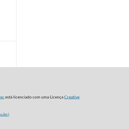
esc
está licenciado com uma Licença
Creative
u.br/
.