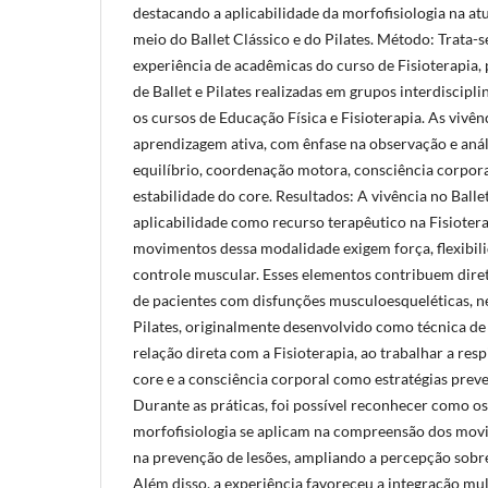
destacando a aplicabilidade da morfofisiologia na at
meio do Ballet Clássico e do Pilates. Método: Trata-s
experiência de acadêmicas do curso de Fisioterapia, 
de Ballet e Pilates realizadas em grupos interdiscipl
os cursos de Educação Física e Fisioterapia. As vivên
aprendizagem ativa, com ênfase na observação e anál
equilíbrio, coordenação motora, consciência corporal
estabilidade do core. Resultados: A vivência no Ballet
aplicabilidade como recurso terapêutico na Fisiotera
movimentos dessa modalidade exigem força, flexibil
controle muscular. Esses elementos contribuem diret
de pacientes com disfunções musculoesqueléticas, ne
Pilates, originalmente desenvolvido como técnica de 
relação direta com a Fisioterapia, ao trabalhar a resp
core e a consciência corporal como estratégias preve
Durante as práticas, foi possível reconhecer como o
morfofisiologia se aplicam na compreensão dos mov
na prevenção de lesões, ampliando a percepção sobre
Além disso, a experiência favoreceu a integração mul