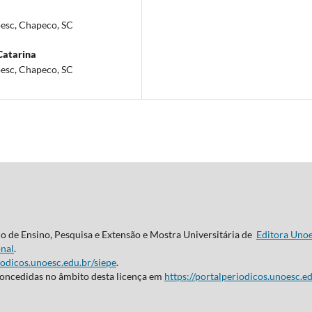
oesc, Chapeco, SC
Catarina
oesc, Chapeco, SC
do de Ensino, Pesquisa e Extensão e Mostra Universitária de
Editora Uno
nal
.
iodicos.unoesc.edu.br/siepe
.
concedidas no âmbito desta licença em
https://portalperiodicos.unoesc.ed