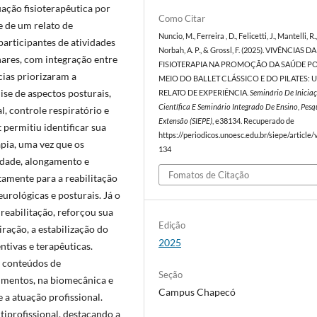
uação fisioterapêutica por
Como Citar
e de um relato de
Nuncio, M., Ferreira , D., Felicetti, J., Mantelli, R.
participantes de atividades
Norbah, A. P., & Grossl, F. (2025). VIVÊNCIAS DA
inares, com integração entre
FISIOTERAPIA NA PROMOÇÃO DA SAÚDE P
cias priorizaram a
MEIO DO BALLET CLÁSSICO E DO PILATES: 
ise de aspectos posturais,
RELATO DE EXPERIÊNCIA.
Seminário De Inicia
Científica E Seminário Integrado De Ensino, Pesq
, controle respiratório e
Extensão (SIEPE)
, e38134. Recuperado de
 permitiu identificar sua
https://periodicos.unoesc.edu.br/siepe/article
pia, uma vez que os
134
idade, alongamento e
Fomatos de Citação
amente para a reabilitação
urológicas e posturais. Já o
reabilitação, reforçou sua
Edição
iração, a estabilização do
2025
ntivas e terapêuticas.
s conteúdos de
Seção
imentos, na biomecânica e
Campus Chapecó
 a atuação profissional.
tiprofissional, destacando a