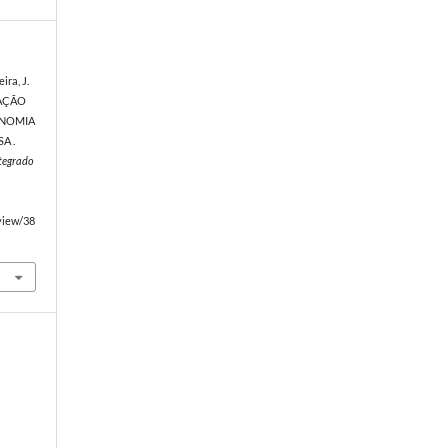
ira, J.
RAÇÃO
ONOMIA
A .
ntegrado
/view/38