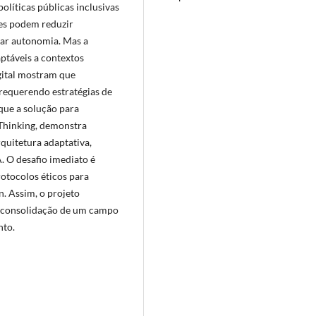
olíticas públicas inclusivas
tes podem reduzir
gar autonomia. Mas a
ptáveis a contextos
gital mostram que
 requerendo estratégias de
que a solução para
Thinking, demonstra
rquitetura adaptativa,
. O desafio imediato é
rotocolos éticos para
n. Assim, o projeto
a consolidação de um campo
nto.