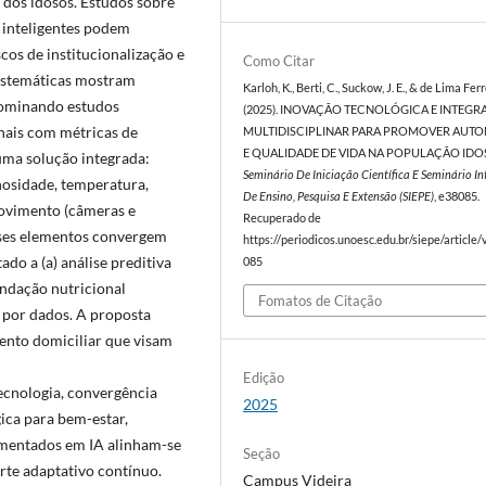
s dos idosos. Estudos sobre
 inteligentes podem
cos de institucionalização e
Como Citar
istemáticas mostram
Karloh, K., Berti, C., Suckow, J. E., & de Lima Ferre
edominando estudos
(2025). INOVAÇÃO TECNOLÓGICA E INTEG
nais com métricas de
MULTIDISCIPLINAR PARA PROMOVER AUT
E QUALIDADE DE VIDA NA POPULAÇÃO IDOS
uma solução integrada:
Seminário De Iniciação Científica E Seminário I
nosidade, temperatura,
De Ensino, Pesquisa E Extensão (SIEPE)
, e38085.
movimento (câmeras e
Recuperado de
Esses elementos convergem
https://periodicos.unoesc.edu.br/siepe/article
do a (a) análise preditiva
085
ndação nutricional
Fomatos de Citação
a por dados. A proposta
nto domiciliar que visam
Edição
ecnologia, convergência
2025
ica para bem-estar,
amentados em IA alinham-se
Seção
te adaptativo contínuo.
Campus Videira