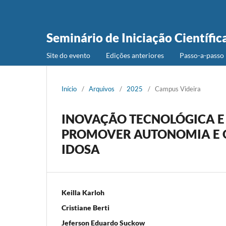
Seminário de Iniciação Científic
Site do evento
Edições anteriores
Passo-a-passo 
Início
/
Arquivos
/
2025
/
Campus Videira
INOVAÇÃO TECNOLÓGICA E
PROMOVER AUTONOMIA E Q
IDOSA
Keilla Karloh
Cristiane Berti
Jeferson Eduardo Suckow