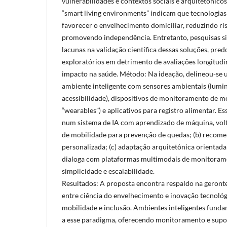
vulnerabilidades e contextos sociais e arquitetônico
“smart living environments” indicam que tecnologias
favorecer o envelhecimento domiciliar, reduzindo ris
promovendo independência. Entretanto, pesquisas s
lacunas na validação científica dessas soluções, pr
exploratórios em detrimento de avaliações longitudi
impacto na saúde. Método: Na ideação, delineou-se 
ambiente inteligente com sensores ambientais (lumi
acessibilidade), dispositivos de monitoramento de 
“wearables”) e aplicativos para registro alimentar. 
num sistema de IA com aprendizado de máquina, volta
de mobilidade para prevenção de quedas; (b) recome
personalizada; (c) adaptação arquitetônica orientad
dialoga com plataformas multimodais de monitorame
simplicidade e escalabilidade.
Resultados: A proposta encontra respaldo na geront
entre ciência do envelhecimento e inovação tecnológ
mobilidade e inclusão. Ambientes inteligentes fund
a esse paradigma, oferecendo monitoramento e supor