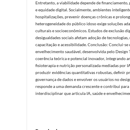
Entretanto, a viabilidade depende de financiamento, p
e equidade digital. Socialmente, ambientes inteligen
hospitalizações, prevenir doenças crônicas e prolon
heterogeneidade do público idoso exige soluções ada
culturais e socioeconômicos. Estudos de exclusão di
desigualdades sociais afetam adoção de tecnologias,
capacitação e acessibilidade. Conclusão: Conclui-se 
envelhecimento saudável, desenvolvida pelo Design 
coerência teórica e potencial inovador, integrando a
fisioterapia e nutrição personalizada mediadas por IA
produzir evidências quantitativas robustas, definir p
governança de dados e envolver os usuários no desig
responde a uma demanda crescente e contribui par
interdisciplinar que articula IA, saúde e envelhecime