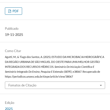
PDF
Publicado
19-11-2025
Como Citar
Agatti, M., & Tiago dos Santos, A. (2025). ESTUDO DA MICROBACIA HIDROGRÁFICA
DA REGIÃO URBANA DE SÃO MIGUEL DO OESTE PARA UMA MELHOR GESTÃO
INTEGRADA DOS RECURSOS HÍDRICOS.
Seminário De Iniciação Científica E
Seminário Integrado De Ensino, Pesquisa E Extensão (SIEPE)
, e38067. Recuperado de
https://periodicos.unoesc.edu.br/siepe/article/view/38067
Fomatos de Citação
Edição
2025