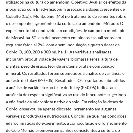
utilizados na cultura do amendoim. Objetivo: Avaliar os efeitos da
inoculação com Bradyrhizobium associada a doses crescentes de
Cobalto (Co) e Molibdênio (Mo) no tratamento de sementes sobre
o desempenho agronômico da cultura do amendoim. Método: O
experimento foi conduzido em condições de campo no município
de Maravilha-SC, em delineamento em blocos casualizados, em
esquema fatorial 2x4, com e sem inoculação e quatro doses de
CoMo (0, 100, 200 e 300 mL ha-1). As variáveis analisadas
incluíram produtividade de vagens, biomassa aérea, altura de
plantas, peso de grãos, teor de proteína bruta e composição
mineral. Os resultados foram submetidos à análise de variância e
ao teste de Tukey (P≤0,05). Resultados: Os resultados submetidos
à análise de variância e ao teste de Tukey (P≤0,05) indicaram
ausência de resposta significativa ao uso do inoculante, sugerindo
a eficiência da microbiota nativa do solo. Em relação às doses de
CoMo, observou-se apenas discreto incremento em algumas
variáveis produtivas e nutricionais. Conclui-se que, nas condições
edafoclimáticas do experimento, a coinoculação e o fornecimento
de Co e Mo não promoveram ganhos consistentes à cultura do