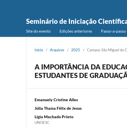
Seminário de Iniciação Científic
Site do evento
Edições anteriores
Passo-a-passo 
Início
/
Arquivos
/
2025
/
Campus São Miguel do 
A IMPORTÂNCIA DA EDUCA
ESTUDANTES DE GRADUAÇÃ
Emanuely Cristine Alles
Júlia Thaísa Fêlix de Jesus
Ligia Machado Prieto
UNOESC