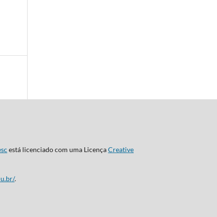
esc
está licenciado com uma Licença
Creative
u.br/
.