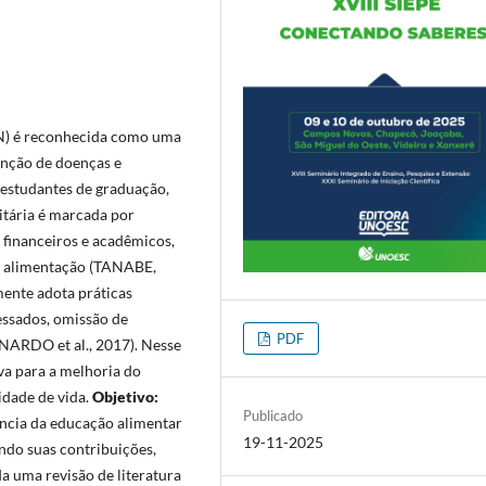
AN) é reconhecida como uma
enção de doenças e
 estudantes de graduação,
sitária é marcada por
 financeiros e acadêmicos,
a alimentação (TANABE,
ente adota práticas
ssados, omissão de
PDF
ERNARDO et al., 2017). Nesse
va para a melhoria do
idade de vida.
Objetivo:
Publicado
tância da educação alimentar
19-11-2025
ndo suas contribuições,
ada uma revisão de literatura