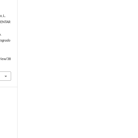
o, L.
MENTAR
.
ntegrado
/view/38