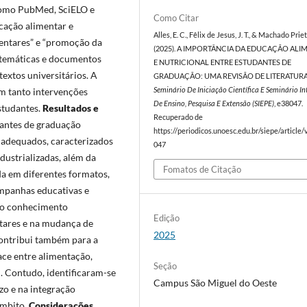
 como PubMed, SciELO e
Como Citar
ucação alimentar e
Alles, E. C., Fêlix de Jesus, J. T., & Machado Priet
imentares” e “promoção da
(2025). A IMPORTÂNCIA DA EDUCAÇÃO ALI
sistemáticas e documentos
E NUTRICIONAL ENTRE ESTUDANTES DE
xtos universitários. A
GRADUAÇÃO: UMA REVISÃO DE LITERATURA
am tanto intervenções
Seminário De Iniciação Científica E Seminário I
De Ensino, Pesquisa E Extensão (SIEPE)
, e38047.
studantes.
Resultados e
Recuperado de
dantes de graduação
https://periodicos.unoesc.edu.br/siepe/article
nadequados, caracterizados
047
ustrializadas, além da
Fomatos de Citação
da em diferentes formatos,
campanhas educativas e
 do conhecimento
Edição
entares e na mudança de
2025
ontribui também para a
ace entre alimentação,
Seção
l. Contudo, identificaram-se
Campus São Miguel do Oeste
o e na integração
âmbito.
Considerações