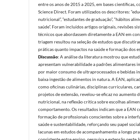
entre os anos de 2015 a 2025, em bases científicas,
Science Direct. Foram utilizados os descritores: “ed
nutricional”, “estudantes de graduação”, “hábitos al
saúde”. Foram incluídos artigos originais, revisões 
técnicos que abordassem diretamente a EAN em conte
triagem resultou na seleção de estudos que discutir
práticas quanto impactos na saúde e formação dos e
Discussão
: A análise da literatura mostrou que estu
apresentam vulnerabilidade a padrões alimentares i
por maior consumo de ultraprocessados e bebidas ind
baixa ingestão de alimentos in natura. A EAN, aplica
como oficinas culinárias, disciplinas curriculares, 
projetos de extensão, revelou-se eficaz no aumento
nutricional, na reflexão crítica sobre escolhas alim
comportamento. Os resultados indicam que a EAN c
formação de profissionais conscientes sobre a interf
saúde e sustentabilidade, reforçando seu papel socia
lacunas em estudos de acompanhamento a longo praz
consistente entre ensino, pesquisa e extensão neste 