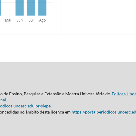
do de Ensino, Pesquisa e Extensão e Mostra Universitária de
Editora Uno
nal
.
iodicos.unoesc.edu.br/siepe
.
concedidas no âmbito desta licença em
https://portalperiodicos.unoesc.ed