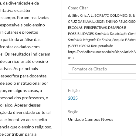
, da diversidade e da
Como Citar
itativa e caráter
da Silva Gris, A. L., BORSATO COLOMBO, B., 
de campo. Foram realizadas
CRUZ DA SILVA, L. (2025). ENSINO RELIGIOS
responsáveis pelo ensino
ESCOLAS: PERSPECTIVAS, DESAFIOS E
urriculares e projetos
POSSIBILIDADES.
Seminário De Iniciação Cientí
partir da análise das
Seminário Integrado De Ensino, Pesquisa E Exten
nfrontar os dados com
(SIEPE)
, e38013. Recuperado de
https://periodicos.unoesc.edu.br/siepe/article
os: Os resultados indicaram
013
de curricular até o ensino
ativos. As principais
Fomatos de Citação
específica para docentes,
de apoio institucional por
que, em alguns casos, a
Edição
pessoal dos professores, o
2025
 laico. Apesar dessas
Seção
ação da diversidade cultural
Unidade Campos Novos
al e incentivo ao respeito
ncia que o ensino religioso,
de contribuir para a