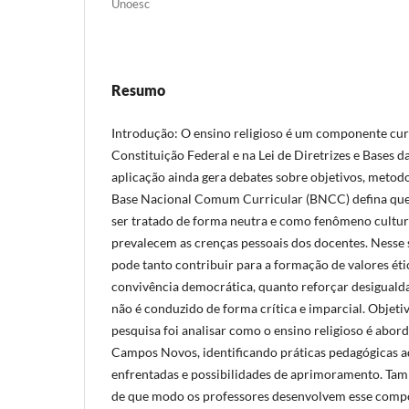
Unoesc
Resumo
Introdução: O ensino religioso é um componente curr
Constituição Federal e na Lei de Diretrizes e Bases 
aplicação ainda gera debates sobre objetivos, metodo
Base Nacional Comum Curricular (BNCC) defina que 
ser tratado de forma neutra e como fenômeno cultural
prevalecem as crenças pessoais dos docentes. Nesse s
pode tanto contribuir para a formação de valores étic
convivência democrática, quanto reforçar desiguald
não é conduzido de forma crítica e imparcial. Objetiv
pesquisa foi analisar como o ensino religioso é abor
Campos Novos, identificando práticas pedagógicas a
enfrentadas e possibilidades de aprimoramento. T
de que modo os professores desenvolvem esse comp