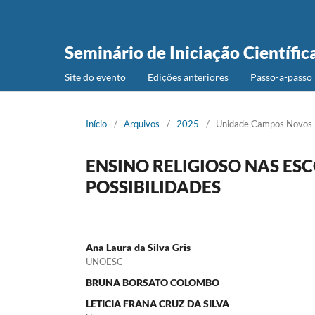
Seminário de Iniciação Científic
Site do evento
Edições anteriores
Passo-a-passo 
Início
/
Arquivos
/
2025
/
Unidade Campos Novos
ENSINO RELIGIOSO NAS ESC
POSSIBILIDADES
Ana Laura da Silva Gris
UNOESC
BRUNA BORSATO COLOMBO
LETICIA FRANA CRUZ DA SILVA