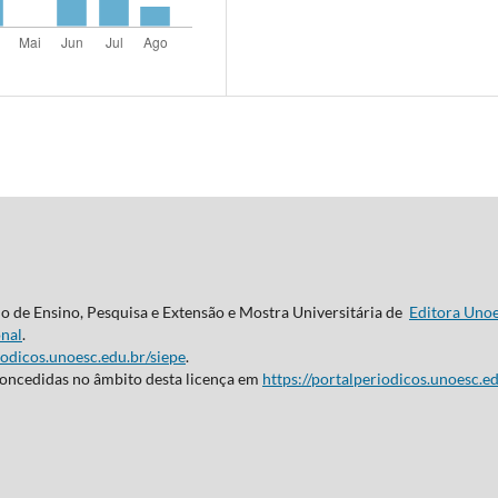
do de Ensino, Pesquisa e Extensão e Mostra Universitária de
Editora Uno
nal
.
iodicos.unoesc.edu.br/siepe
.
concedidas no âmbito desta licença em
https://portalperiodicos.unoesc.ed