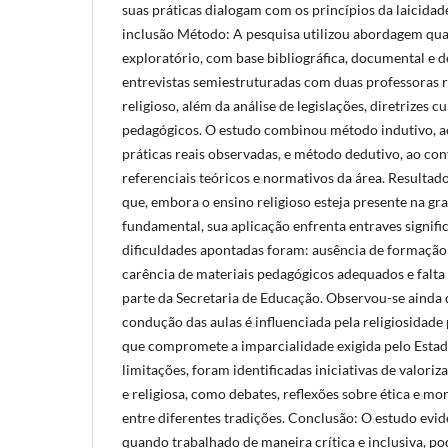
suas práticas dialogam com os princípios da laicidade
inclusão Método: A pesquisa utilizou abordagem qual
exploratório, com base bibliográfica, documental e 
entrevistas semiestruturadas com duas professoras 
religioso, além da análise de legislações, diretrizes c
pedagógicos. O estudo combinou método indutivo, ao 
práticas reais observadas, e método dedutivo, ao co
referenciais teóricos e normativos da área. Resultad
que, embora o ensino religioso esteja presente na gra
fundamental, sua aplicação enfrenta entraves signific
dificuldades apontadas foram: ausência de formação 
carência de materiais pedagógicos adequados e falta 
parte da Secretaria de Educação. Observou-se ainda 
condução das aulas é influenciada pela religiosidade 
que compromete a imparcialidade exigida pelo Estado
limitações, foram identificadas iniciativas de valoriz
e religiosa, como debates, reflexões sobre ética e mor
entre diferentes tradições. Conclusão: O estudo evide
quando trabalhado de maneira crítica e inclusiva, po