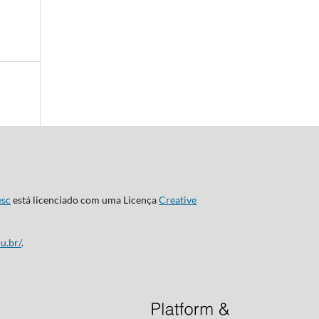
esc
está licenciado com uma Licença
Creative
u.br/
.