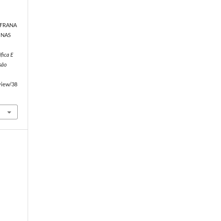
& FRANA
O NAS
fica E
são
/view/38