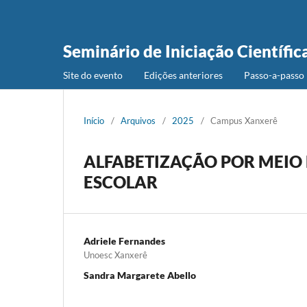
Seminário de Iniciação Científic
Site do evento
Edições anteriores
Passo-a-passo 
Início
/
Arquivos
/
2025
/
Campus Xanxerê
ALFABETIZAÇÃO POR MEIO 
ESCOLAR
Adriele Fernandes
Unoesc Xanxerê
Sandra Margarete Abello