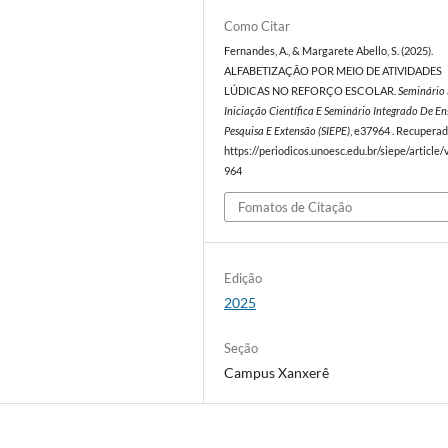
Como Citar
Fernandes, A., & Margarete Abello, S. (2025).
ALFABETIZAÇÃO POR MEIO DE ATIVIDADES
LÚDICAS NO REFORÇO ESCOLAR.
Seminário
Iniciação Científica E Seminário Integrado De En
Pesquisa E Extensão (SIEPE)
, e37964 . Recupera
https://periodicos.unoesc.edu.br/siepe/article
964
Fomatos de Citação
Edição
2025
Seção
Campus Xanxerê