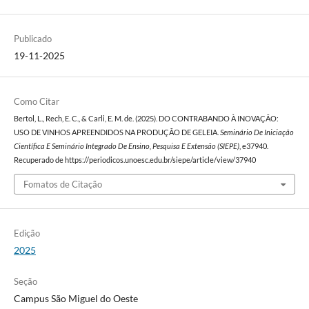
Publicado
19-11-2025
Como Citar
Bertol, L., Rech, E. C., & Carli, E. M. de. (2025). DO CONTRABANDO À INOVAÇÃO:
USO DE VINHOS APREENDIDOS NA PRODUÇÃO DE GELEIA.
Seminário De Iniciação
Científica E Seminário Integrado De Ensino, Pesquisa E Extensão (SIEPE)
, e37940.
Recuperado de https://periodicos.unoesc.edu.br/siepe/article/view/37940
Fomatos de Citação
Edição
2025
Seção
Campus São Miguel do Oeste