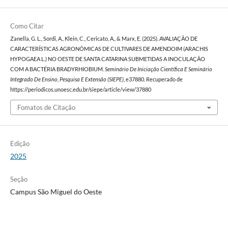
Como Citar
Zanella, G. L., Sordi, A., Klein, C., Cericato, A., & Marx, E. (2025). AVALIAÇÃO DE
CARACTERÍSTICAS AGRONÔMICAS DE CULTIVARES DE AMENDOIM (ARACHIS
HYPOGAEA L.) NO OESTE DE SANTA CATARINA SUBMETIDAS A INOCULAÇÃO
COM A BACTÉRIA BRADYRHIOBIUM.
Seminário De Iniciação Científica E Seminário
Integrado De Ensino, Pesquisa E Extensão (SIEPE)
, e37880. Recuperado de
https://periodicos.unoesc.edu.br/siepe/article/view/37880
Fomatos de Citação
Edição
2025
Seção
Campus São Miguel do Oeste