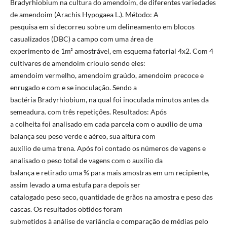
Bradyrhiobium na cultura do amendoim, de diferentes variedades
de amendoim (Arachis Hypogaea L.). Método: A
pesquisa em si decorreu sobre um delineamento em blocos
casualizados (DBC) a campo com uma área de
experimento de 1m² amostrável, em esquema fatorial 4x2. Com 4
cultivares de amendoim crioulo sendo eles:
amendoim vermelho, amendoim graúdo, amendoim precoce e
enrugado e com e se inoculação. Sendo a
bactéria Bradyrhiobium, na qual foi inoculada minutos antes da
semeadura. com três repetições. Resultados: Após
a colheita foi analisado em cada parcela com o auxílio de uma
balança seu peso verde e aéreo, sua altura com
auxílio de uma trena. Após foi contado os números de vagens e
analisado o peso total de vagens com o auxílio da
balança e retirado uma % para mais amostras em um recipiente,
assim levado a uma estufa para depois ser
catalogado peso seco, quantidade de grãos na amostra e peso das
cascas. Os resultados obtidos foram
submetidos à análise de variância e comparação de médias pelo