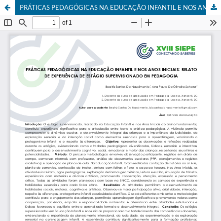
PRÁTICAS PEDAGÓGICAS NA EDUCAÇÃO INFANTIL E NOS ANOS INICIAIS: RELATO DE EXPERIÊNCIA DE ESTÁGIO SUPERVISIONADO EM PEDAGOGIA