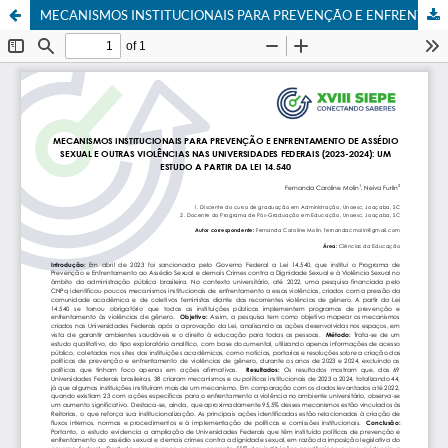
MECANISMOS INSTITUCIONAIS PARA PREVENÇÃO E ENFRENTAMENTO DE ASSÉDIO SEXUAL E OUTRAS VIOLÊNCIAS NAS UNIVERSIDADES FEDERAIS (2023-2024): UM ESTUDO A PARTIR DA LEI 14.540