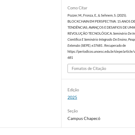
Como Citar
Pozzer, M., Fronza, E., & Sehnem, S. (2025).
BLOCKCHAIN EM PERSPECTIVA: 15 ANOS D
TENDÊNCIAS, AVANÇOS E DESAFIOS DE UM
REVOLUÇÃO TECNOLÓGICA.
Seminário De In
Científica E Seminário Integrado De Ensino, Pesq
Extensão (SIEPE)
, e37681 . Recuperado de
https://periodicos.unoesc.edu.br/siepe/article
681
Fomatos de Citação
Edição
2025
Seção
Campus Chapecó