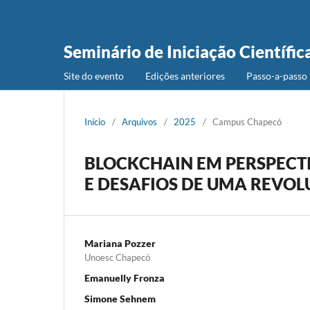
Seminário de Iniciação Científic
Site do evento
Edições anteriores
Passo-a-passo 
Início
/
Arquivos
/
2025
/
Campus Chapecó
BLOCKCHAIN EM PERSPECTI
E DESAFIOS DE UMA REVO
Mariana Pozzer
Unoesc Chapecó
Emanuelly Fronza
Simone Sehnem