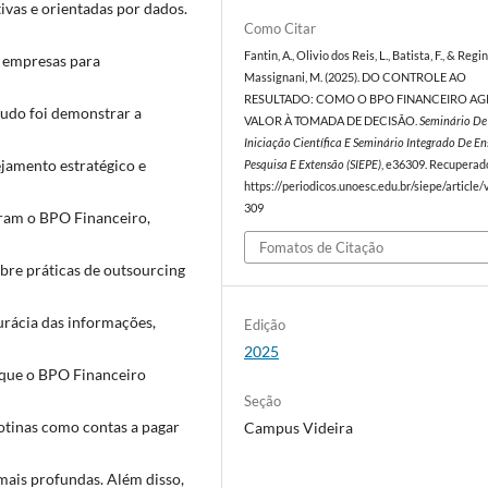
ivas e orientadas por dados.
Como Citar
Fantin, A., Olivio dos Reis, L., Batista, F., & Regi
 empresas para
Massignani, M. (2025). DO CONTROLE AO
RESULTADO: COMO O BPO FINANCEIRO A
studo foi demonstrar a
VALOR À TOMADA DE DECISÃO.
Seminário De
Iniciação Científica E Seminário Integrado De En
jamento estratégico e
Pesquisa E Extensão (SIEPE)
, e36309. Recuperad
https://periodicos.unoesc.edu.br/siepe/article
309
aram o BPO Financeiro,
Fomatos de Citação
sobre práticas de outsourcing
rácia das informações,
Edição
2025
 que o BPO Financeiro
Seção
rotinas como contas a pagar
Campus Videira
 mais profundas. Além disso,