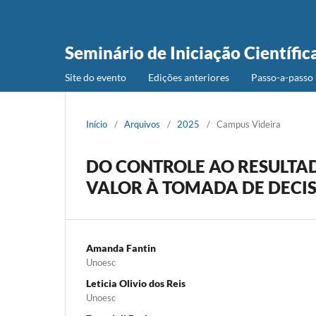
Seminário de Iniciação Científic
Site do evento
Edições anteriores
Passo-a-passo 
Início
/
Arquivos
/
2025
/
Campus Videira
DO CONTROLE AO RESULTA
VALOR À TOMADA DE DECI
Amanda Fantin
Unoesc
Leticia Olivio dos Reis
Unoesc