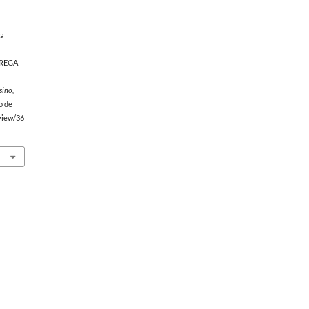
na
GREGA
sino,
o de
/view/36