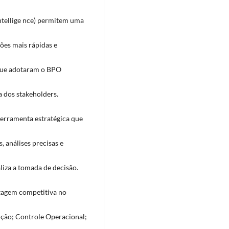
ntellige nce) permitem uma
sões mais rápidas e
 que adotaram o BPO
a dos stakeholders.
erramenta estratégica que
, análises precisas e
liza a tomada de decisão.
tagem competitiva no
ução; Controle Operacional;