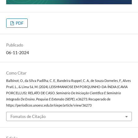
PDF
Publicado
06-11-2024
Como Citar
Balbinot, O., da Silva Padilha, C. E., Bandeira Ruppel, C. A., de Souza Dorneles, F., Alves
Prati, L., & Lima Sá, M. (2024). LEISHMANIOSE EM PORQUINHO-DA-ÍNDIA (CAVIA
PORCELLUS): RELATO DE CASO.
Seminário De Iniciação Científica E Seminário
Integrado De Ensino, Pesquisa E Extensão (SIEPE)
, e36273. Recuperado de
https://periodicos.unoesc.edu.br/siepe/article/view/36273
Fomatos de Citação