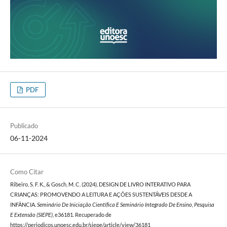
PDF
Publicado
06-11-2024
Como Citar
Ribeiro, S. F. K., & Gosch, M. C. (2024). DESIGN DE LIVRO INTERATIVO PARA
CRIANÇAS: PROMOVENDO A LEITURA E AÇÕES SUSTENTÁVEIS DESDE A
INFÂNCIA.
Seminário De Iniciação Científica E Seminário Integrado De Ensino, Pesquisa
E Extensão (SIEPE)
, e36181. Recuperado de
https://periodicos.unoesc.edu.br/siepe/article/view/36181