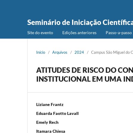
Seminário de Iniciação Científic
Site do evento
Edições anteriores
Passo-a-passo 
Início
/
Arquivos
/
2024
/
Campus São Miguel do 
ATITUDES DE RISCO DO C
INSTITUCIONAL EM UMA IN
Liziane Frantz
Eduarda Faotto Lavall
Emely Rech
Itamara Chiesa