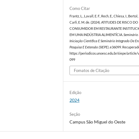
Como Citar
Frantz, L., Lavall, E. F., Rech, E., Chiesa, I., Bertol, 
Carli, E. M. de. (2024). ATITUDES DE RISCO DO
CONSUMIDOR EM RESTAURANTE INSTITUC
EM UMA INDÚSTRIA ALIMENTÍCIA.
Seminário
Iniciação Científica E Seminário Integrado De En
Pesquisa E Extensão (SIEPE)
, e36099. Recuperad
https://periodicos.unoesc.edu.br/siepe/article
099
Fomatos de Citação
Edição
2024
Seção
Campus São Miguel do Oeste