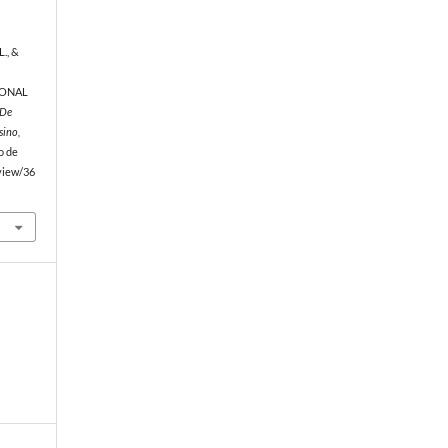
L., &
IONAL
 De
sino,
o de
/view/36