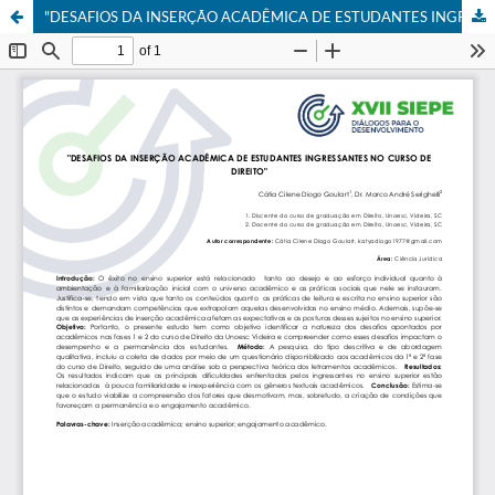
"DESAFIOS DA INSERÇÃO ACADÊMICA DE ESTUDANTES INGRESSANTES NO CURSO DE DIREITO"