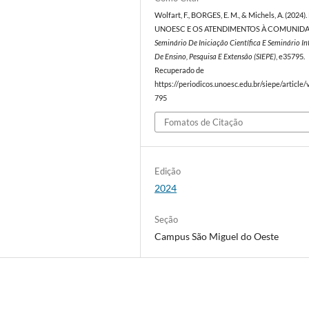
Wolfart, F., BORGES, E. M., & Michels, A. (2024)
UNOESC E OS ATENDIMENTOS À COMUNIDA
Seminário De Iniciação Científica E Seminário I
De Ensino, Pesquisa E Extensão (SIEPE)
, e35795.
Recuperado de
https://periodicos.unoesc.edu.br/siepe/article
795
Fomatos de Citação
Edição
2024
Seção
Campus São Miguel do Oeste