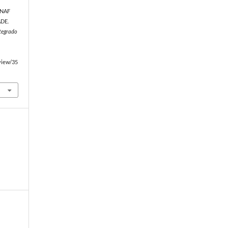
. NAF
DE.
ntegrado
/view/35