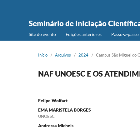
Seminário de Iniciação Científic
Site do evento
Edições anteriores
Passo-a-passo 
Início
/
Arquivos
/
2024
/
Campus São Miguel do 
NAF UNOESC E OS ATENDI
Felipe Wolfart
EMA MARISTELA BORGES
UNOESC
Andressa Michels