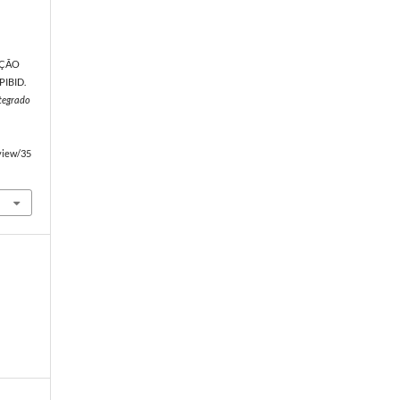
AÇÃO
PIBID.
ntegrado
/view/35