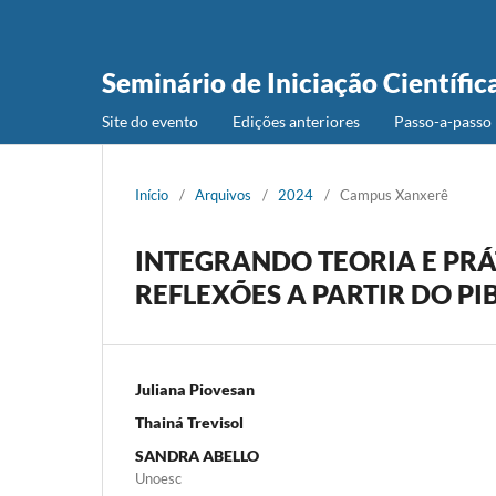
Seminário de Iniciação Científic
Site do evento
Edições anteriores
Passo-a-passo 
Início
/
Arquivos
/
2024
/
Campus Xanxerê
INTEGRANDO TEORIA E PR
REFLEXÕES A PARTIR DO PI
Juliana Piovesan
Thainá Trevisol
SANDRA ABELLO
Unoesc