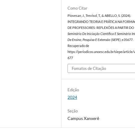
Como Citar
Piovesan, J., Trevisol, T., & ABELLO, S. (2024).
INTEGRANDO TEORIA E PRÁTICA NA FORM
DE PROFESSORES: REFLEXÕES A PARTIR DO 
Seminário De Iniciação Científica E Seminário I
De Ensino, Pesquisa E Extensão (SIEPE)
, e35677.
Recuperado de
https://periodicos.unoesc.edu.br/siepe/article
677
Fomatos de Citação
Edição
2024
Seção
Campus Xanxerê