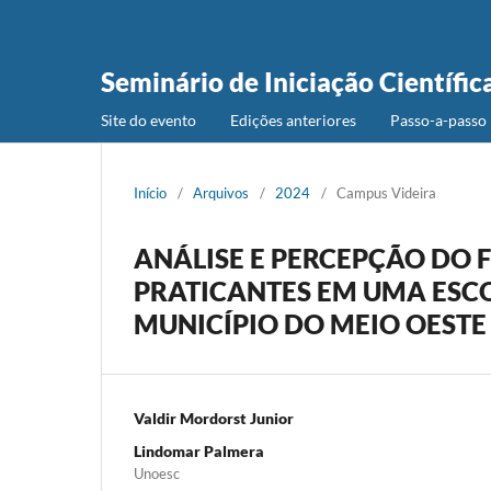
Seminário de Iniciação Científic
Site do evento
Edições anteriores
Passo-a-passo 
Início
/
Arquivos
/
2024
/
Campus Videira
ANÁLISE E PERCEPÇÃO DO 
PRATICANTES EM UMA ESCO
MUNICÍPIO DO MEIO OESTE
Valdir Mordorst Junior
Lindomar Palmera
Unoesc