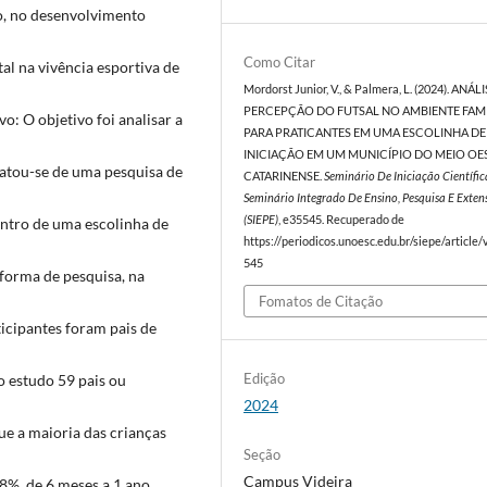
ão, no desenvolvimento
Como Citar
al na vivência esportiva de
Mordorst Junior, V., & Palmera, L. (2024). ANÁLI
PERCEPÇÃO DO FUTSAL NO AMBIENTE FAM
o: O objetivo foi analisar a
PARA PRATICANTES EM UMA ESCOLINHA DE
INICIAÇÃO EM UM MUNICÍPIO DO MEIO OE
tratou-se de uma pesquisa de
CATARINENSE.
Seminário De Iniciação Científic
Seminário Integrado De Ensino, Pesquisa E Exten
(SIEPE)
, e35545. Recuperado de
dentro de uma escolinha de
https://periodicos.unoesc.edu.br/siepe/article
545
forma de pesquisa, na
Fomatos de Citação
icipantes foram pais de
Edição
 estudo 59 pais ou
2024
e a maioria das crianças
Seção
Campus Videira
,8%, de 6 meses a 1 ano