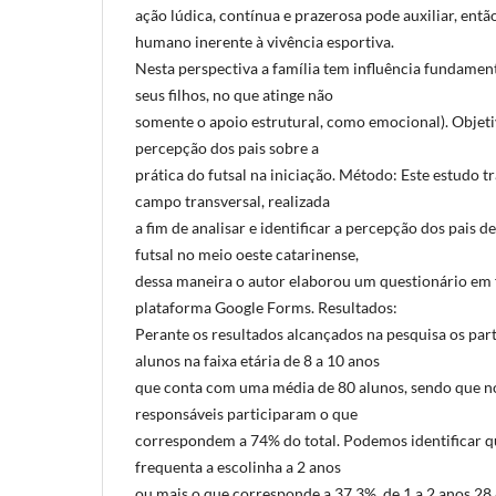
ação lúdica, contínua e prazerosa pode auxiliar, ent
humano inerente à vivência esportiva.
Nesta perspectiva a família tem influência fundament
seus filhos, no que atinge não
somente o apoio estrutural, como emocional). Objetiv
percepção dos pais sobre a
prática do futsal na iniciação. Método: Este estudo 
campo transversal, realizada
a fim de analisar e identificar a percepção dos pais 
futsal no meio oeste catarinense,
dessa maneira o autor elaborou um questionário em 
plataforma Google Forms. Resultados:
Perante os resultados alcançados na pesquisa os part
alunos na faixa etária de 8 a 10 anos
que conta com uma média de 80 alunos, sendo que no
responsáveis participaram o que
correspondem a 74% do total. Podemos identificar qu
frequenta a escolinha a 2 anos
ou mais o que corresponde a 37,3%, de 1 a 2 anos 28