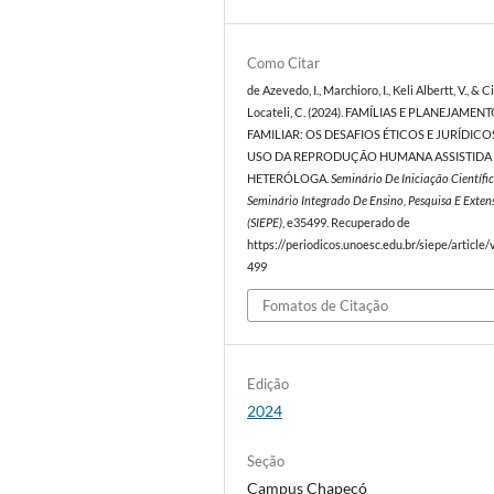
Como Citar
de Azevedo, I., Marchioro, I., Keli Albertt, V., & 
Locateli, C. (2024). FAMÍLIAS E PLANEJAMEN
FAMILIAR: OS DESAFIOS ÉTICOS E JURÍDIC
USO DA REPRODUÇÃO HUMANA ASSISTIDA
HETERÓLOGA.
Seminário De Iniciação Científi
Seminário Integrado De Ensino, Pesquisa E Exten
(SIEPE)
, e35499. Recuperado de
https://periodicos.unoesc.edu.br/siepe/article
499
Fomatos de Citação
Edição
2024
Seção
Campus Chapecó