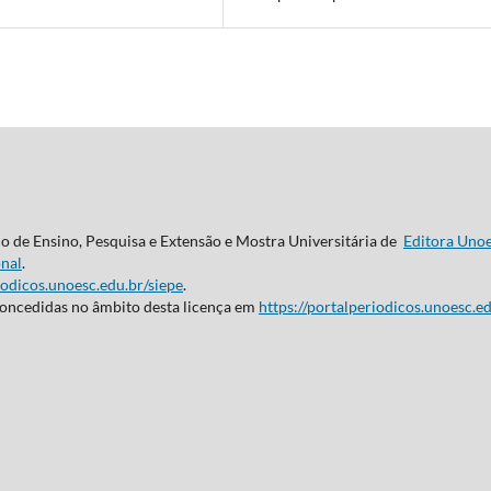
do de Ensino, Pesquisa e Extensão e Mostra Universitária de
Editora Uno
nal
.
iodicos.unoesc.edu.br/siepe
.
concedidas no âmbito desta licença em
https://portalperiodicos.unoesc.ed