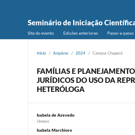
Seminário de Iniciação Científic
Site do evento
Edições anteriores
Passo-a-passo 
Início
/
Arquivos
/
2024
/
Campus Chapecó
FAMÍLIAS E PLANEJAMENTO 
JURÍDICOS DO USO DA RE
HETERÓLOGA
Isabela de Azevedo
Unoesc
Isabela Marchioro