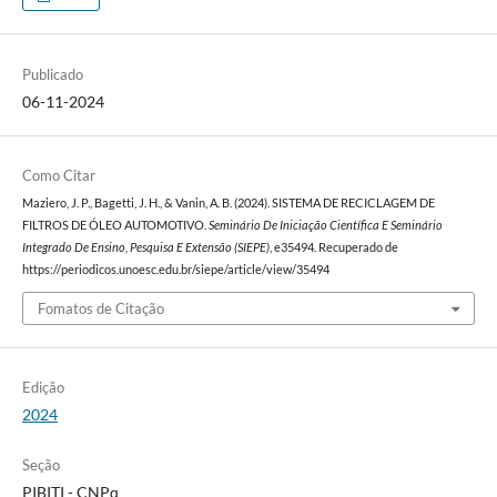
Publicado
06-11-2024
Como Citar
Maziero, J. P., Bagetti, J. H., & Vanin, A. B. (2024). SISTEMA DE RECICLAGEM DE
FILTROS DE ÓLEO AUTOMOTIVO.
Seminário De Iniciação Científica E Seminário
Integrado De Ensino, Pesquisa E Extensão (SIEPE)
, e35494. Recuperado de
https://periodicos.unoesc.edu.br/siepe/article/view/35494
Fomatos de Citação
Edição
2024
Seção
PIBITI - CNPq