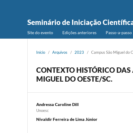
Seminário de Iniciação Científic
Site do evento
Edições anteriores
Passo-a-passo 
Início
/
Arquivos
/
2023
/
Campus São Miguel do 
CONTEXTO HISTÓRICO DAS 
MIGUEL DO OESTE/SC.
Andressa Caroline Dill
Unoesc
Nivaldir Ferreira de Lima Júnior