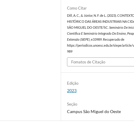
Como Citar
Dill, A. C., & Júnior, N. F. de L. (2023). CONTEXT
HISTÓRICO DAS ÁREAS INDUSTRIAIS NA CID
SÃO MIGUEL DO OESTE/SC.
Seminário De Inic
Científica E Seminário Integrado De Ensino, Pesq
Extensão (SIEPE)
, e33989. Recuperado de
https://periodicos.unoesc.edu.br/siepe/article
989
Fomatos de Citação
Edição
2023
Seção
Campus São Miguel do Oeste