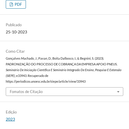
PDF
Publicado
25-10-2023
Como Citar
Gonçalves Machado, J., Pavan, D., Boita Dalbosco, I., & Begnini, S. (2023).
PADRONIZAÇÃO DO PROCESSO DE COBRANÇA DA EMPRESA APOIO PNEUS.
Seminário De Iniciação Científica E Seminário Integrado De Ensino, Pesquisa E Extensão
(SIEPE)
, e33943. Recuperado de
https://periodicos.unoesc.edu.br/siepe/article/view/33943
Fomatos de Citação
Edição
2023