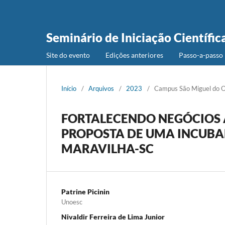
Seminário de Iniciação Científic
Site do evento
Edições anteriores
Passo-a-passo 
Início
/
Arquivos
/
2023
/
Campus São Miguel do 
FORTALECENDO NEGÓCIOS 
PROPOSTA DE UMA INCUB
MARAVILHA-SC
Patrine Picinin
Unoesc
Nivaldir Ferreira de Lima Junior