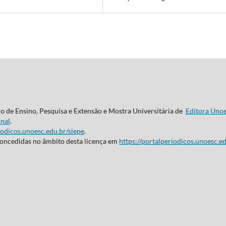
do de Ensino, Pesquisa e Extensão e Mostra Universitária de
Editora Uno
nal
.
iodicos.unoesc.edu.br/siepe
.
concedidas no âmbito desta licença em
https://portalperiodicos.unoesc.ed