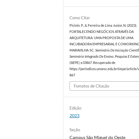
Como Citar
Picinin, P., & Ferreira de Lima Junior, N. (2023).
FORTALECENDO NEGÓCIOS ATRAVÉS DA
ARQUITETURA: UMA PROPOSTA DE UMA
INCUBADORA EMPRESARIAL E COWORKIN
MARAVILHA-SC.
Seminário De Iniciação Científ
Seminário Integrado De Ensino, Pesquisa E Exten
(SIEPE)
, e33867. Recuperado de
https://periodicos.unoesc.edu.br/siepe/article
867
Fomatos de Citação
Edição
2023
Seção
Campus São Miguel do Oeste